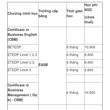
Học phí
SGD
Trường cấp
Thời gian
Chương trình học
bằng
học
(chưa
thuế)
Certificate in
Business English
(CBM)
BETEDP
9 tháng
10,900
ETEDP Level 1,2,3
6 tháng
8,900
ETEDP Level 2,3
4 tháng
6,900
EASB
ETEDP Level 3
2 tháng
4,900
Certificate in
Business
6 tháng
10,800
Management ( Dự
bị - CBM)