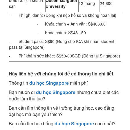
MSc Du lịch khách
Queen Margaret
12 tháng
24,800
sạn
University
- Phí ghi danh: (Đóng khi nộp hồ sơ và không hoàn lại)
· Khóa chính + Anh văn: S$406.60
· Khóa chính: S$481.50
- Student pass: S$90 (Đóng cho ICA khi nhận student
pass tại Singapore)
- Phí khám sức khỏe: S$50-60SGD (Đóng tại Singapore)
Hãy liên hệ với chúng tôi để có thông tin chi tiết
Thông tin
du học Singapore
miễn phí
Bạn muốn đi
du học Singapore
nhưng chưa biết các
bước làm thủ tục?
Bạn cần tìm thông tin về trường trung học, cao đẳng,
đại học mà bạn yêu thích?
Bạn cần tìm học bổng
du học Singapore
cao nhất?