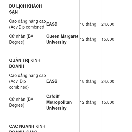
DU LỊCH KHÁCH
SẠN
Cao đẳng nâng cao
EASB
18 tháng
24,600
(Adv.Dip combined
Cử nhân (BA
Queen Margaret
12 tháng
15,800
Degree)
University
QUẢN TRỊ KINH
DOANH
Cao đẳng nâng cao
(Adv. Dip
EASB
18 tháng
24,600
combined)
Cafdiff
Cử nhân (BA
Metropolitan
12 tháng
15,800
Degree)
University
CÁC NGÀNH KINH