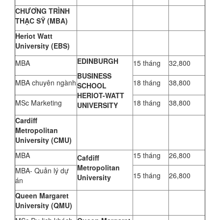
CHƯƠNG TRÌNH
THẠC SỸ (MBA)
Heriot Watt
University (EBS)
EDINBURGH
MBA
15 tháng
32,800
BUSINESS
MBA chuyên ngành
18 tháng
38,800
SCHOOL
HERIOT-WATT
MSc Marketing
18 tháng
38,800
UNIVERSITY
Cardiff
Metropolitan
University (CMU)
MBA
15 tháng
26,800
Cafdiff
Metropolitan
MBA- Quản lý dự
15 tháng
26,800
University
án
Queen Margaret
University (QMU)