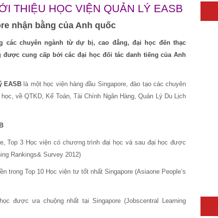
IỚI THIỆU HỌC VIỆN QUẢN LÝ EASB
re nhận bằng của Anh quốc
g các chuyên ngành từ dự bị, cao đẳng, đại học đến thạc
g được cung cấp bởi các đại học đối tác danh tiếng của Anh
lý EASB
là một học viện hàng đầu Singapore, đào tạo các chuyên
ại học, về QTKD, Kế Toán, Tài Chính Ngân Hàng, Quản Lý Du Lịch
SB
e, Top 3 Học viện có chương trình đại học và sau đại học được
rning Rankings& Survey 2012)
n trong Top 10 Học viện tư tốt nhất Singapore (Asiaone People’s
học được ưa chuộng nhất tại Singapore (Jobscentral Learning