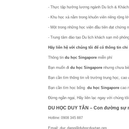
- Thực tập hưởng lương ngành Du lịch & Khách
- Khu học xá nằm trong khuôn viên riêng rộng lớ
- Một trong những học viện đầu tiên đạt chứng 
- Trung tâm đào tạo Du lịch khách sạn mô phỏng
Hãy liên hệ với chúng tôi để có thông tin chi 
Thông tin
du học Singapore
miễn phí
Bạn muốn đi
du học Singapore
nhưng chưa biế
Bạn cần tìm thông tin về trường trung học, cao
Bạn cần tìm học bổng
du học Singapore
cao n
Đừng ngần ngại, Hãy liên lạc ngay với chúng tôi
DU HỌC DUY TÂN – Con đường sự n
Hotline: 0908 345 887
Email: duc.dang@duhocduytan.org