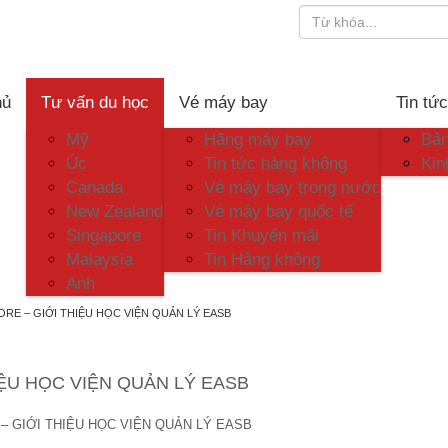
hủ
Tư vấn du học
Vé máy bay
Tin tứ
Mỹ
Hãng máy bay
Bản
Úc
Tin tức hàng không
Kin
Canada
Vé máy bay trong nước
New Zealand
Vé máy bay quốc tế
Singapore
Tin Khuyến mãi
Malaysia
Tin Hàng không
Anh
RE – GIỚI THIỆU HỌC VIỆN QUẢN LÝ EASB
ỆU HỌC VIỆN QUẢN LÝ EASB