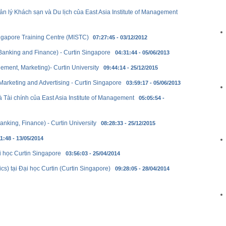
 lý Khách sạn và Du lịch của East Asia Institute of Management
ingapore Training Centre (MISTC)
07:27:45 - 03/12/2012
Banking and Finance) - Curtin Singapore
04:31:44 - 05/06/2013
ement, Marketing)- Curtin University
09:44:14 - 25/12/2015
Marketing and Advertising - Curtin Singapore
03:59:17 - 05/06/2013
Tài chính của East Asia Institute of Management
05:05:54 -
nking, Finance) - Curtin University
08:28:33 - 25/12/2015
1:48 - 13/05/2014
i học Curtin Singapore
03:56:03 - 25/04/2014
s) tại Đại học Curtin (Curtin Singapore)
09:28:05 - 28/04/2014