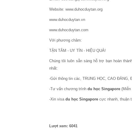
Website: www.duhocduytan.org
www.duhocduytan.vn
www.duhocduytan.com
Với phương châm:
TẬN TÂM - UY TÍN - HIỆU QUẢ!
Chúng tôi luôn sẵn sàng hỗ trợ bạn hoàn th
nhất:
-Gửi thông tin các, TRUNG HỌC, CAO ĐẲNG, 
-Tư vấn chương trình
du học Singapore
(Miễn 
-Xin visa
du học Singapore
cực nhanh, thuận t
Lượt xem: 6041