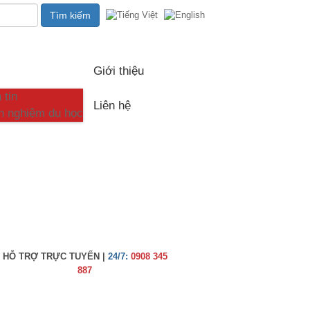
c
Giới thiệu
 tin
Liên hệ
h nghiệm du học
HỖ TRỢ TRỰC TUYẾN |
24/7:
0908 345
887