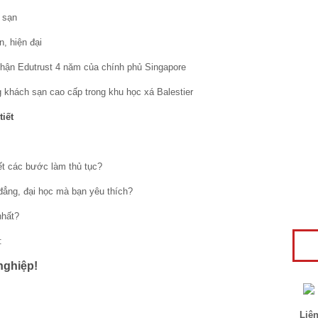
 sạn
n, hiện đại
nhận Edutrust 4 năm của chính phủ Singapore
 khách sạn cao cấp trong khu học xá Balestier
tiết
t các bước làm thủ tục?
 đẳng, đại học mà bạn yêu thích?
hất?
:
ghiệp!
Liên