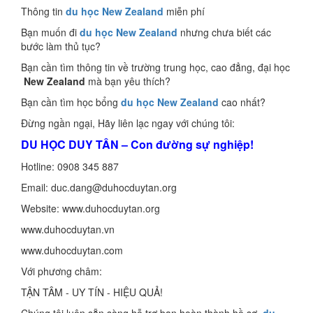
Thông tin
du học New Zealand
miễn phí
Bạn muốn đi
du học New Zealand
nhưng chưa biết các
bước làm thủ tục?
Bạn cần tìm thông tin về trường trung học, cao đẳng, đại học
New Zealand
mà bạn yêu thích?
Bạn cần tìm học bổng
du học New Zealand
cao nhất?
Đừng ngần ngại, Hãy liên lạc ngay với chúng tôi:
DU HỌC DUY TÂN – Con đường sự nghiệp!
Hotline: 0908 345 887
Email: duc.dang@duhocduytan.org
Website: www.duhocduytan.org
www.duhocduytan.vn
www.duhocduytan.com
Với phương châm:
TẬN TÂM - UY TÍN - HIỆU QUẢ!