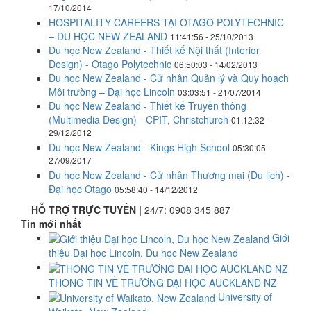
17/10/2014
HOSPITALITY CAREERS TẠI OTAGO POLYTECHNIC
– DU HỌC NEW ZEALAND
11:41:56 - 25/10/2013
Du học New Zealand - Thiết kế Nội thất (Interior
Design) - Otago Polytechnic
06:50:03 - 14/02/2013
Du học New Zealand - Cử nhân Quản lý và Quy hoạch
Môi trường – Đại học Lincoln
03:03:51 - 21/07/2014
Du học New Zealand - Thiết kế Truyền thông
(Multimedia Design) - CPIT, Christchurch
01:12:32 -
29/12/2012
Du học New Zealand - Kings High School
05:30:05 -
27/09/2017
Du học New Zealand - Cử nhân Thương mại (Du lịch) -
Đại học Otago
05:58:40 - 14/12/2012
HỖ TRỢ TRỰC TUYẾN |
24/7:
0908 345 887
Tin mới nhất
Giới
thiệu Đại học Lincoln, Du học New Zealand
THÔNG TIN VỀ TRƯỜNG ĐẠI HỌC AUCKLAND NZ
University of