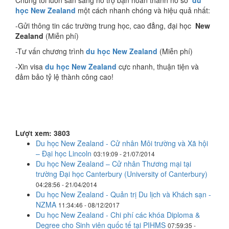
Chúng tôi luôn sẵn sàng hỗ trợ bạn hoàn thành hồ sơ
du
học New Zealand
một cách nhanh chóng và hiệu quả nhất:
-Gửi thông tin các trường trung học, cao đẳng, đại học
New
Zealand
(Miễn phí)
-Tư vấn chương trình
du học New Zealand
(Miễn phí)
-Xin visa
du học
New Zealand
cực nhanh, thuận tiện và
đảm bảo tỷ lệ thành công cao!
Lượt xem: 3803
Du học New Zealand - Cử nhân Môi trường và Xã hội
– Đại học Lincoln
03:19:09 - 21/07/2014
Du học New Zealand – Cử nhân Thương mại tại
trường Đại học Canterbury (University of Canterbury)
04:28:56 - 21/04/2014
Du học New Zealand - Quản trị Du lịch và Khách sạn -
NZMA
11:34:46 - 08/12/2017
Du học New Zealand - Chi phí các khóa Diploma &
Degree cho Sinh viên quốc tế tại PIHMS
07:59:35 -