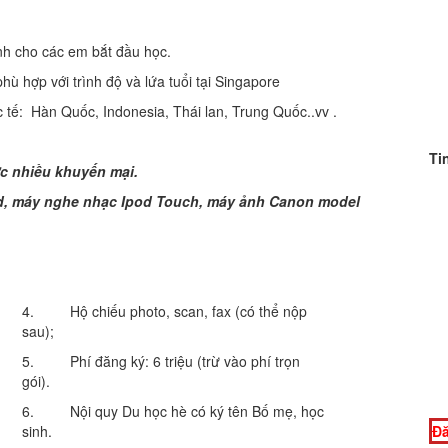
 cho các em bắt đầu học.
ợp với trình độ và lứa tuổi tại Singapore
 Hàn Quốc, Indonesia, Thái lan, Trung Quốc..vv .
Ti
c nhiều khuyến mại.
ad, máy nghe nhạc Ipod Touch, máy ảnh Canon model
4. Hộ chiếu photo, scan, fax (có thể nộp
sau);
5. Phí đăng ký: 6 triệu (trừ vào phí trọn
gói).
6. Nội quy Du học hè có ký tên Bố mẹ, học
sinh.
Đă