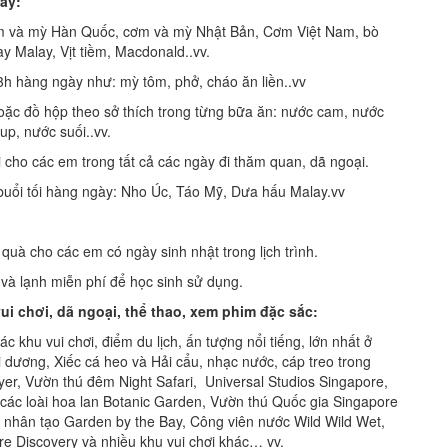
ày:
à mỳ Hàn Quốc, cơm và mỳ Nhật Bản, Cơm Việt Nam, bò
y Malay, Vịt tiềm, Macdonald..vv.
àng ngày như: mỳ tôm, phở, cháo ăn liền..vv
đồ hộp theo sở thích trong từng bữa ăn: nước cam, nước
up, nước suối..vv.
 các em trong tất cả các ngày đi thăm quan, dã ngoại.
ổi tối hàng ngày: Nho Úc, Táo Mỹ, Dưa hấu Malay.vv
cho các em có ngày sinh nhật trong lịch trình.
lạnh miễn phí để học sinh sử dụng.
vui chơi, dã ngoại, thể thao, xem phim đặc sắc:
u vui chơi, điểm du lịch, ấn tượng nổi tiếng, lớn nhất ở
 dương, Xiếc cá heo và Hải cẩu, nhạc nước, cáp treo trong
er, Vườn thú đêm Night Safari, Universal Studios Singapore,
các loài hoa lan Botanic Garden, Vườn thú Quốc gia Singapore
 nhân tạo Garden by the Bay, Công viên nước Wild Wild Wet,
re Discovery và nhiều khu vui chơi khác… vv.