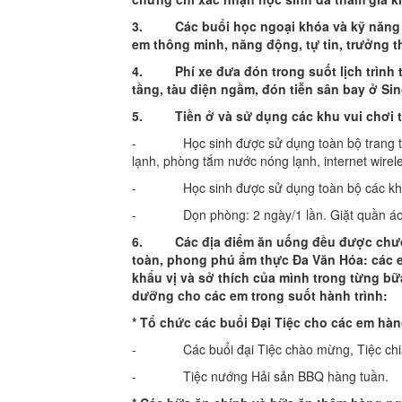
3.
Các buổi học ngoại khóa và kỹ năng
em thông minh, năng động, tự tin, trưởng t
4.
Phí xe đưa đón trong suốt lịch trình 
tầng, tàu điện ngầm, đón tiễn sân bay ở Sing
5.
Tiền ở và sử dụng các khu vui chơi 
- Học sinh được sử dụng toàn bộ trang thiết
lạnh, phòng tắm nước nóng lạnh, internet wire
- Học sinh được sử dụng toàn bộ các khu thể
- Dọn phòng: 2 ngày/1 lần. Giặt quần áo 3
6.
Các địa điểm ăn uống đều được chươ
toàn, phong phú ẩm thực Đa Văn Hóa: các 
khẩu vị và sở thích của mình trong từng b
dưỡng cho các em trong suốt hành trình:
* Tổ chức các buổi Đại Tiệc cho các em hàn
- Các buổi đại Tiệc chào mừng, Tiệc chia 
- Tiệc nướng Hải sản BBQ hàng tuần.