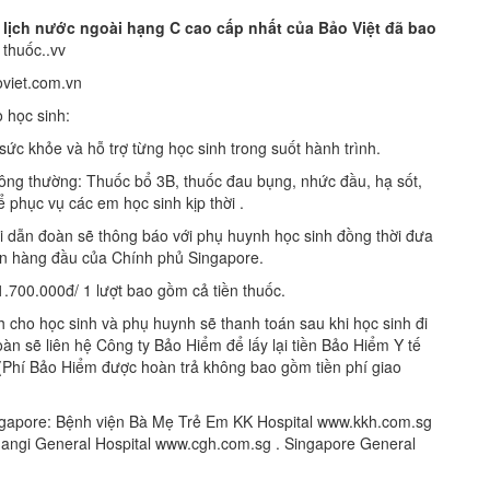
lịch nước ngoài hạng C cao cấp nhất
của Bảo Việt đã
bao
thuốc..vv
viet.com.vn
 học sinh:
khỏe và hỗ trợ từng học sinh trong suốt hành trình.
g thường: Thuốc bổ 3B, thuốc đau bụng, nhức đầu, hạ sốt,
 phục vụ các em học sinh kịp thời .
n đoàn sẽ thông báo với phụ huynh học sinh đồng thời đưa
lớn hàng đầu của Chính phủ Singapore.
.000đ/ 1 lượt bao gồm cả tiền thuốc.
 học sinh và phụ huynh sẽ thanh toán sau khi học sinh đi
n sẽ liên hệ Công ty Bảo Hiểm để lấy lại tiền Bảo Hiểm Y tế
(Phí Bảo Hiểm được hoàn trả không bao gồm tiền phí giao
ore: Bệnh viện Bà Mẹ Trẻ Em KK Hospital www.kkh.com.sg
hangi General Hospital www.cgh.com.sg . Singapore General