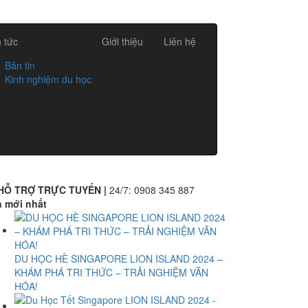
n tức
Giới thiệu
Liên hệ
Bản tin
Kinh nghiệm du học
HỖ TRỢ TRỰC TUYẾN |
24/7:
0908 345 887
n mới nhất
DU HỌC HÈ SINGAPORE LION ISLAND 2024 –
KHÁM PHÁ TRI THỨC – TRẢI NGHIỆM VĂN
HÓA!