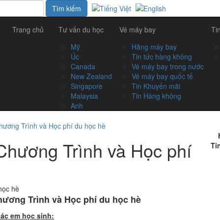
Trang chủ
Tư vấn du học
Vé máy bay
Ti
Mỹ
Hãng máy bay
Úc
Tin tức hàng không
Canada
Vé máy bay trong nước
New Zealand
Vé máy bay quốc tế
Singapore
Tin Khuyến mãi
Malaysia
Tin Hàng không
Anh
hương Trình và Học phí du học hè
Chương Trình và Học phí
Ti
hương Trình và Học phí du học hè
các em học sinh
: