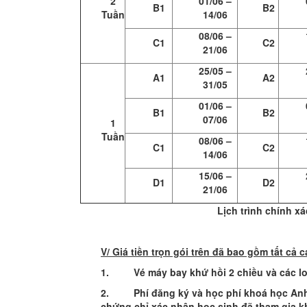
2
01/06 –
B1
B2
Tuần
14/06
08/06 –
C1
C2
21/06
25/05 –
A1
A2
31/05
01/06 –
B1
B2
07/06
1
Tuần
08/06 –
C1
C2
14/06
15/06 –
D1
D2
21/06
Lịch trình chính x
V/ Giá tiền trọn gói
trên đã bao gồm tất cả c
1.
Vé máy bay khứ hồi 2 chiều và các lo
2.
Phí đăng ký và học phí khoá học Anh 
chứng chỉ xác nhận học sinh đã tham gia k