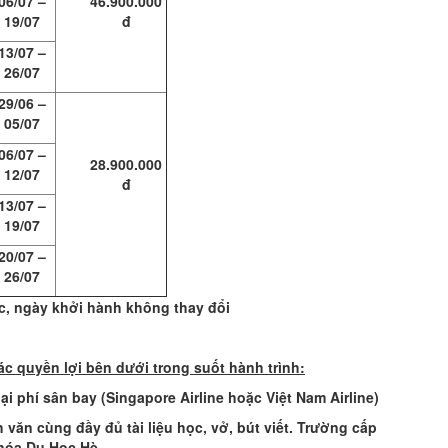
06/07 –
46.900.000
19/07
đ
13/07 –
26/07
29/06 –
05/07
06/07 –
28.900.000
12/07
đ
13/07 –
19/07
20/07 –
26/07
ác, ngày khởi hành không thay đổi
ác quyền lợi bên dưới trong suốt hành trình:
ại phí sân bay (Singapore Airline hoặc Việt Nam Airline)
văn cùng đầy đủ tài liệu học, vở, bút viết
. Trường cấp
hóa Du Học Hè.