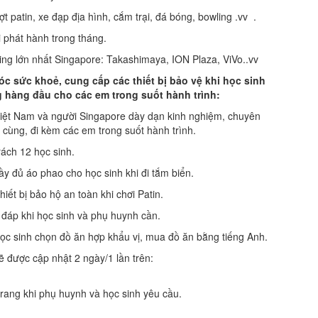
tin, xe đạp địa hình, cắm trại, đá bóng, bowling .vv .
hát hành trong tháng.
ớn nhất Singapore: Takashimaya, ION Plaza, ViVo..vv
óc sức khoẻ
, cung cấp các thiết bị bảo vệ khi học sinh
ng hàng đầu cho các em trong suốt hành trình:
 Nam và người Singapore dày dạn kinh nghiệm, chuyên
 cùng, đi kèm các em trong suốt hành trình.
ch 12 học sinh.
đủ áo phao cho học sinh khi đi tắm biển.
bị bảo hộ an toàn khi chơi Patin.
p khi học sinh và phụ huynh cần.
nh chọn đồ ăn hợp khẩu vị, mua đồ ăn bằng tiếng Anh.
ược cập nhật 2 ngày/1 lần trên:
ng khi phụ huynh và học sinh yêu cầu.