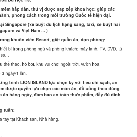
 mềm hấp dẫn, thú vị được sắp xếp khoa học: giúp các
hành, phong cách trong môi trường Quốc tế hiện đại.
tại Singapore (xe buýt du lịch hạng sang, taxi, xe buýt hai
apore và Việt Nam ... )
trong khuôn viên Resort, giặt quần áo, dọn phòng:
 bị trong phòng ngủ và phòng khách: máy lạnh, TV, DVD, tủ
less…
 thao, hồ bơi, khu vui chơi ngoài trời, vườn hoa.
 ngày/1 lần.
ng trình LION ISLAND lựa chọn kỹ với tiêu chí sạch, an
em được quyền lựa chọn các món ăn, đồ uống theo đúng
ữa ăn hàng ngày, đảm bảo an toàn thực phẩm, đầy đủ dinh
g tuần:
tay tại Khách sạn, Nhà hàng.