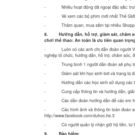
- Nhiều hoạt động dã ngoại đặc sắc: trượt pa
- Vé xem các bộ phim mới nhất Thế Giới p
- Thăm quan, mua sắm tại nhiều Shopping l
8.
Hướng dẫn, hỗ trợ, giám sát, c
hăm s
chơi thể thao: An toàn là ưu tiên quan trọ
- Luôn có các anh chị dẫn đoàn người Việt
nghiệp tổ chức, hướng dẫn, hỗ trợ, chăm sóc, ở
- Trung bình 1 người dẫn đoàn sẽ phụ trá
- Giám sát khi học sinh bơi và trang bị đầy 
- Hướng dẫn các học sinh sử dụng các thiết 
- Cung cấp thông tin và hướng dẫn, giải đá
- Các dẫn đoàn hướng dẫn để các em học si
- Các hình ảnh và thông tin toàn đoàn sẽ đ
http://www.facebook.com/duhoc.he.3
- Có người quản lý nhận giữ hộ tiền, tư tra
9.
Bảo hiểm: