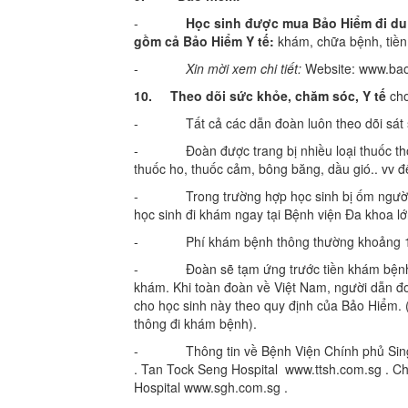
-
Học sinh được mua Bảo Hiểm đi du 
gồm cả Bảo Hiểm Y tế:
khám, chữa bệnh, tiền 
-
Xin mời xem chi tiết:
Website: www.bao
10.
Theo dõi sức khỏe, chăm sóc, Y tế
cho
- Tất cả các dẫn đoàn luôn theo dõi sát sức 
- Đoàn được trang bị nhiều loại thuốc thôn
thuốc ho, thuốc cảm, bông băng, dầu gió.. vv để
- Trong trường hợp học sinh bị ốm người dẫ
học sinh đi khám ngay tại Bệnh viện Đa khoa 
- Phí khám bệnh thông thường khoảng 1.700
- Đoàn sẽ tạm ứng trước tiền khám bệnh cho
khám. Khi toàn đoàn về Việt Nam, người dẫn đoà
cho học sinh này theo quy định của Bảo Hiểm. 
thông đi khám bệnh).
- Thông tin về Bệnh Viện Chính phủ Singap
. Tan Tock Seng Hospital www.ttsh.com.sg . C
Hospital www.sgh.com.sg .