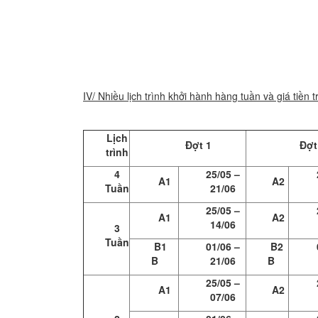
IV/ Nhiều lịch trình khởi hành hàng tuần và giá tiền t
Lịch
Đợt 1
Đợt
trình
4
25/05 –
A1
A2
Tuần
21/06
25/05 –
A1
A2
14/06
3
Tuần
B1
01/06 –
B2
B
21/06
B
25/05 –
A1
A2
07/06