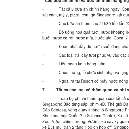
* Các bữa ăn chính và bữa ăn thêm hàng ng
- Tất cả 3 bữa ăn chính hàng ngày: Cơm v
sốt cam, mỳ ý, pizza, cơm gà Singapore, gà qua
- Các bữa ăn thêm sau 21h30 tối đến 23h h
- Đồ uống hoa quả tươi, nước khoáng hoặc 
bưởi, nước cà rốt, nước mía, nước táo, Coca, 7 
- Đoàn phát đầy đủ nước suối đóng chai cho
- Các loại trái cây tươi phục vụ vào các bu
- Liên hoan kem hàng tuần.
- Chúc mừng, tổ chức sinh nhật và tặng quà 
- Ngoài ra tại Resort có máy nước nóng và 
7.
Tất cả các loại vé thăm quan và phí 
- Toàn bộ phí vé thăm quan của tất cả các kh
Singapore: Bảo tàng sáp, phim 4D, Thế giới Đại
Đảo Sentosa, vòng quay khổng lồ Singapore Fly
Khu khoa học Quốc Gia Science Centre, Xứ sở 
Zoo, Vườn chim Jurong, Vườn siêu cây kỳ quan
xe Bus mui trần 2 tầng Hop on hop off, Singapo