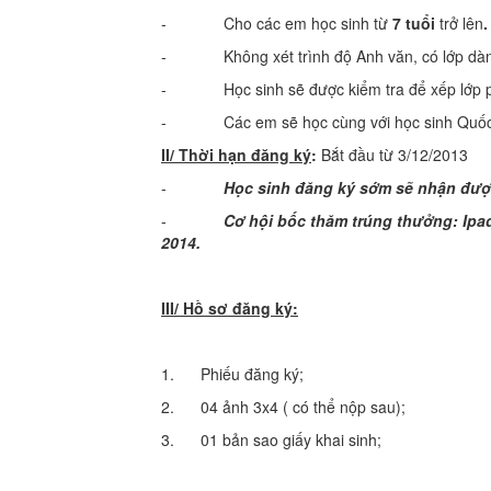
- Cho các em học sinh từ
7 tuổi
trở lên
.
- Không xét trình độ Anh văn, có lớp dành
- Học sinh sẽ được kiểm tra để xếp lớp phù h
- Các em sẽ học cùng với học sinh Quốc tế:
II/ Thời hạn đăng ký
:
Bắt đầu từ 3/12/2013
-
Học sinh đăng ký sớm sẽ nhận đượ
-
Cơ hội bốc thăm trúng thưởng: Ip
2014.
III/ Hồ sơ đăng ký:
1. Phiếu đăng ký;
2. 04 ảnh 3x4 ( có thể nộp sau);
3. 01 bản sao giấy khai sinh;