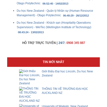
Otago Polytechnic
06:52:40 - 14/02/2013
Du học New Zealand - Quản lý Nhân sự (Human Resource
Management) - Otago Polytechnic
06:40:29 - 26/12/2012
Du học New Zealand - Khách sạn (Hospitality Operations
Supervision) - WelTec (Wellington Institute of Technology)
08:43:24 - 13/02/2013
HỖ TRỢ TRỰC TUYẾN |
24/7:
0908 345 887
TIN MỚI NHẤT
Giới thiệu Đại học Lincoln, Du học New
Zealand
THÔNG TIN VỀ TRƯỜNG ĐẠI HỌC
AUCKLAND NZ
University of Waikato, New Zealand