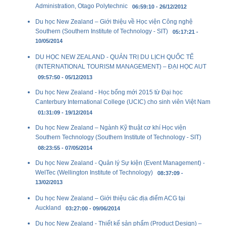
Administration, Otago Polytechnic
06:59:10 - 26/12/2012
Du học New Zealand – Giới thiệu về Học viện Công nghệ
Southern (Southern Institute of Technology - SIT)
05:17:21 -
10/05/2014
DU HỌC NEW ZEALAND - QUẢN TRỊ DU LỊCH QUỐC TẾ
(INTERNATIONAL TOURISM MANAGEMENT) – ĐẠI HỌC AUT
09:57:50 - 05/12/2013
Du học New Zealand - Học bổng mới 2015 từ Đại học
Canterbury International College (UCIC) cho sinh viên Việt Nam
01:31:09 - 19/12/2014
Du học New Zealand – Ngành Kỹ thuật cơ khí Học viện
Southern Technology (Southern Institute of Technology - SIT)
08:23:55 - 07/05/2014
Du học New Zealand - Quản lý Sự kiện (Event Management) -
WelTec (Wellington Institute of Technology)
08:37:09 -
13/02/2013
Du học New Zealand – Giới thiệu các địa điểm ACG tại
Auckland
03:27:00 - 09/06/2014
Du học New Zealand - Thiết kế sản phẩm (Product Design) –