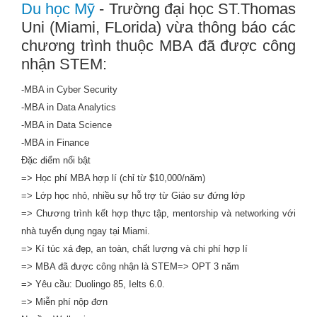
Du học Mỹ
- Trường đại học ST.Thomas
Uni (Miami, FLorida) vừa thông báo các
chương trình thuộc MBA đã được công
nhận STEM:
-MBA in Cyber Security
-MBA in Data Analytics
-MBA in Data Science
-MBA in Finance
Đặc điểm nổi bật
=> Học phí MBA hợp lí (chỉ từ $10,000/năm)
=> Lớp học nhỏ, nhiều sự hỗ trợ từ Giáo sư đứng lớp
=> Chương trình kết hợp thực tập, mentorship và networking với
nhà tuyển dụng ngay tại Miami.
=> Kí túc xá đẹp, an toàn, chất lượng và chi phí hợp lí
=> MBA đã được công nhận là STEM=> OPT 3 năm
=> Yêu cầu: Duolingo 85, Ielts 6.0.
=> Miễn phí nộp đơn