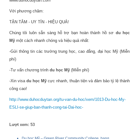
www.duhocduytan.com
Với phương châm:
TẬN TÂM - UY TÍN - HIỆU QUẢ!
Chúng tôi luôn sẵn sàng hỗ trợ bạn hoàn thành hồ sơ
du học
Mỹ
một cách nhanh chóng và hiệu quả nhất:
-Gửi thông tin các trường trung học, cao đẳng, đại học Mỹ (Miễn
phí)
-Tư vấn chương trình
du học Mỹ
(Miễn phí)
-Xin visa
du học Mỹ
cực nhanh, thuận tiện và đảm bảo tỷ lệ thành
công cao!
http://www.duhocduytan.org/tu-van-du-hoc/xem/1013-Du-hoc-My-
ESLI-se-giup-ban-thanh-cong-tai-Dai-hoc-
Lượt xem: 53
Du học Mỹ – Green River Community College, bang