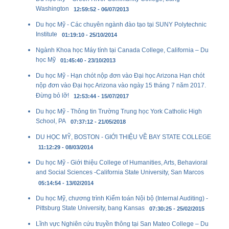
Washington
12:59:52 - 06/07/2013
Du học Mỹ - Các chuyên ngành đào tạo tại SUNY Polytechnic
Institute
01:19:10 - 25/10/2014
Ngành Khoa học Máy tính tại Canada College, California – Du
học Mỹ
01:45:40 - 23/10/2013
Du học Mỹ - Hạn chót nộp đơn vào Đại học Arizona Hạn chót
nộp đơn vào Đại học Arizona vào ngày 15 tháng 7 năm 2017.
Đừng bỏ lỡ!
12:53:44 - 15/07/2017
Du học Mỹ - Thông tin Trường Trung học York Catholic High
School, PA
07:37:12 - 21/05/2018
DU HỌC MỸ, BOSTON - GIỚI THIỆU VỀ BAY STATE COLLEGE
11:12:29 - 08/03/2014
Du học Mỹ - Giới thiệu College of Humanities, Arts, Behavioral
and Social Sciences -California State University, San Marcos
05:14:54 - 13/02/2014
Du học Mỹ, chương trình Kiểm toán Nội bộ (Internal Auditing) -
Pittsburg State University, bang Kansas
07:30:25 - 25/02/2015
Lĩnh vực Nghiên cứu truyền thông tại San Mateo College – Du