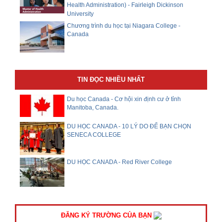
Health Administration) - Fairleigh Dickinson
University
Chương trình du học tại Niagara College -
Canada
TIN ĐỌC NHIỀU NHẤT
Du học Canada - Cơ hội xin định cư ở tỉnh
Manitoba, Canada.
DU HỌC CANADA - 10 LÝ DO ĐỂ BẠN CHỌN
SENECA COLLEGE
DU HỌC CANADA - Red River College
ĐĂNG KÝ TRƯỜNG CỦA BẠN