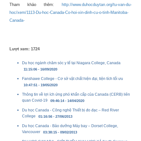
Tham khảo thêm:
http://www.duhocduytan.org/tu-van-du-
hoc/xem/1113-Du-hoc-Canada-Co-hoi-xin-dinh-cu-o-tinh-Manitoba-
Canada-
Lượt xem: 1724
Du học ngành chăm sóc y tế tại Niagara College, Canada
11:15:06 - 16/09/2020
Fanshawe College - Cơ sở vật chất hiện đại, tiện tích tối ưu
10:47:51 - 19/05/2020
Thông tin về lợi ích ứng phó khẩn cấp của Canada (CERB) liên
quan Covid-19
09:46:14 - 14/04/2020
Du học Canada - Công nghệ Thiết bị đo đạc – Red River
College
01:16:56 - 27/06/2013
Du học Canada - Bảo dưỡng Máy bay – Dorset College,
Vancouver
03:38:15 - 09/02/2013