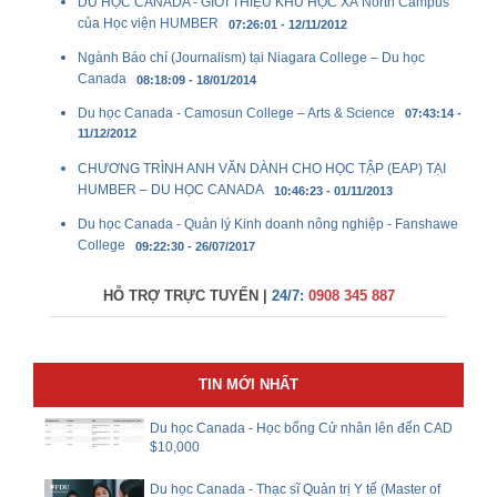
DU HỌC CANADA - GIỚI THIỆU KHU HỌC XÁ North Campus
của Học viện HUMBER
07:26:01 - 12/11/2012
Ngành Báo chí (Journalism) tại Niagara College – Du học
Canada
08:18:09 - 18/01/2014
Du học Canada - Camosun College – Arts & Science
07:43:14 -
11/12/2012
CHƯƠNG TRÌNH ANH VĂN DÀNH CHO HỌC TẬP (EAP) TẠI
HUMBER – DU HỌC CANADA
10:46:23 - 01/11/2013
Du học Canada - Quản lý Kinh doanh nông nghiệp - Fanshawe
College
09:22:30 - 26/07/2017
HỖ TRỢ TRỰC TUYẾN |
24/7:
0908 345 887
TIN MỚI NHẤT
Du học Canada - Học bổng Cử nhân lên đến CAD
$10,000
Du học Canada - Thạc sĩ Quản trị Y tế (Master of