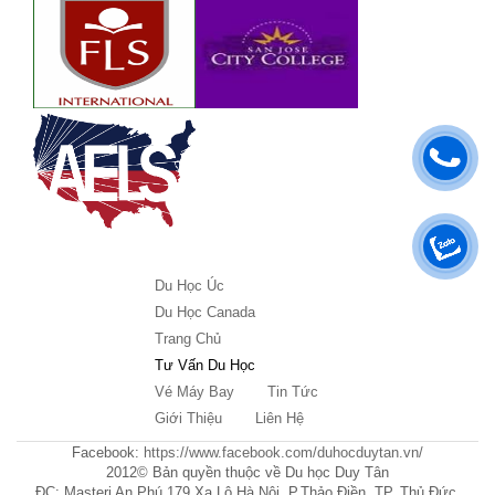
Du Học Úc
Du Học Canada
Trang Chủ
Tư Vấn Du Học
Vé Máy Bay
Tin Tức
Giới Thiệu
Liên Hệ
Facebook:
https://www.facebook.com/duhocduytan.vn/
2012© Bản quyền thuộc về Du học Duy Tân
ĐC: Masteri An Phú 179 Xa Lộ Hà Nội, P.Thảo Điền, TP. Thủ Đức,