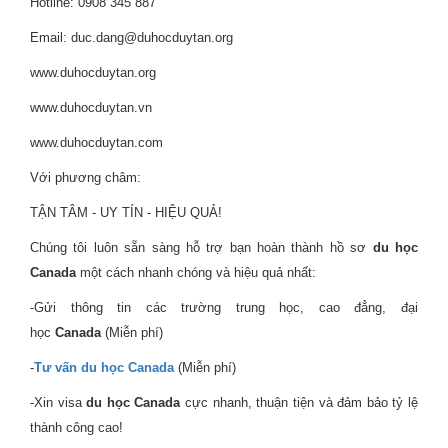
Hotline: 0908 345 887
Email: duc.dang@duhocduytan.org
www.duhocduytan.org
www.duhocduytan.vn
www.duhocduytan.com
Với phương châm:
TẬN TÂM - UY TÍN - HIỆU QUẢ!
Chúng tôi luôn sẵn sàng hỗ trợ bạn hoàn thành hồ sơ
du học
Canada
một cách nhanh chóng và hiệu quả nhất:
-Gửi thông tin các trường trung học, cao đẳng, đại
học
Canada
(Miễn phí)
-
Tư vấn du học Canada
(Miễn phí)
-Xin visa
du học Canada
cực nhanh, thuận tiện và đảm bảo tỷ lệ
thành công cao!