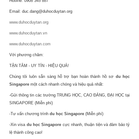
Hotline: 0908 345 887
Email: duc.dang@duhocduytan.org
www.duhocduytan.org
www.duhocduytan.vn
www.duhocduytan.com
Với phương châm:
TẬN TÂM - UY TÍN - HIỆU QUẢ!
Chúng tôi luôn sẵn sàng hỗ trợ bạn hoàn thành hồ sơ
du học
Singapore
một cách nhanh chóng và hiệu quả nhất:
-Gửi thông tin các trường TRUNG HỌC, CAO ĐẲNG, ĐẠI HỌC tại
SINGAPORE (Miễn phí)
-Tư vấn chương trình
du học Singapore
(Miễn phí)
-Xin visa
du học Singapore
cực nhanh, thuận tiện và đảm bảo tỷ
lệ thành công cao!