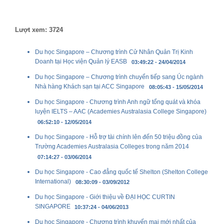
Lượt xem: 3724
Du học Singapore – Chương trình Cử Nhân Quản Trị Kinh
Doanh tại Học viện Quản lý EASB
03:49:22 - 24/04/2014
Du học Singapore – Chương trình chuyển tiếp sang Úc ngành
Nhà hàng Khách sạn tại ACC Singapore
08:05:43 - 15/05/2014
Du học Singapore - Chương trình Anh ngữ tổng quát và khóa
luyện IELTS – AAC (Academies Australasia College Singapore)
06:52:10 - 12/05/2014
Du học Singapore - Hỗ trợ tài chính lên đến 50 triệu đồng của
Trường Academies Australasia Colleges trong năm 2014
07:14:27 - 03/06/2014
Du học Singapore - Cao đẳng quốc tế Shelton (Shelton College
International)
08:30:09 - 03/09/2012
Du học Singapore - Giới thiệu về ĐẠI HỌC CURTIN
SINGAPORE
10:37:24 - 04/06/2013
Du học Singapore - Chương trình khuyến mại mới nhất của