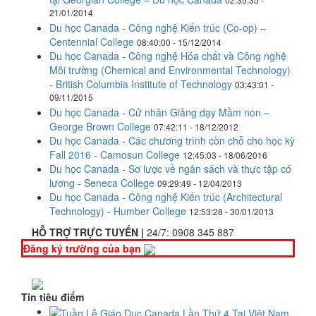
21/01/2014
Du học Canada - Công nghệ Kiến trúc (Co-op) –
Centennial College
08:40:00 - 15/12/2014
Du học Canada - Công nghệ Hóa chất và Công nghệ
Môi trường (Chemical and Environmental Technology)
- British Columbia Institute of Technology
03:43:01 -
09/11/2015
Du học Canada - Cử nhân Giảng dạy Mầm non –
George Brown College
07:42:11 - 18/12/2012
Du học Canada - Các chương trình còn chỗ cho học kỳ
Fall 2016 - Camosun College
12:45:03 - 18/06/2016
Du học Canada - Sơ lược về ngân sách và thực tập có
lương - Seneca College
09:29:49 - 12/04/2013
Du học Canada - Công nghệ Kiến trúc (Architectural
Technology) - Humber College
12:53:28 - 30/01/2013
HỖ TRỢ TRỰC TUYẾN |
24/7:
0908 345 887
Đăng ký trường của bạn
Tin tiêu điểm