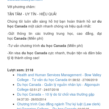
Với phương châm:
TẬN TÂM - UY TÍN - HIỆU QUẢ!
Chúng tôi luôn sẵn sàng hỗ trợ bạn hoàn thành hồ sơ
du
học Canada
một cách nhanh chóng và hiệu quả nhất:
-Gửi thông tin các trường trung học, cao đẳng, đại
học
Canada
(Miễn phí)
-Tư vấn chương trình
du học Canada
(Miễn phí)
-Xin visa
du học Canada
cực nhanh, thuận tiện và đảm bảo
tỷ lệ thành công cao!
Lượt xem: 2118
Health and Human Services Management - Bow Valley
College - Tư vấn du học Canada
01:38:52 - 27/06/2019
Du học Canada - Quản lý nguồn nhân lực - Algonquin
College
02:51:27 - 24/07/2018
Du học Canada – 10 lý do từ chối visa thường gặp
04:37:33 - 26/03/2014
Chương trình Cao đẳng ngành Thư ký luật (Law clerk)
tại Georgian College – Du học Canada
02:35:35 -