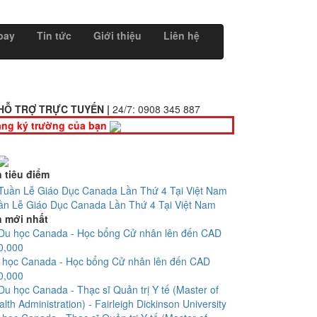
bay
Tin tức
Giới thiệu
Liên hệ
HỖ TRỢ TRỰC TUYẾN |
24/7:
0908 345 887
ng ký trường của bạn
n tiêu điểm
ần Lễ Giáo Dục Canada Lần Thứ 4 Tại Việt Nam
n mới nhất
 học Canada - Học bổng Cử nhân lên đến CAD
0,000