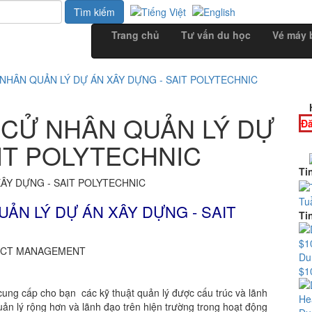
Trang chủ
Tư vấn du học
Vé máy 
NHÂN QUẢN LÝ DỰ ÁN XÂY DỰNG - SAIT POLYTECHNIC
 CỬ NHÂN QUẢN LÝ DỰ
Đă
IT POLYTECHNIC
Ti
Tu
UẢN LÝ DỰ ÁN XÂY DỰNG - SAIT
Ti
ECT MANAGEMENT
Du
$1
ng cấp cho bạn các kỹ thuật quản lý được cấu trúc và lãnh
uản lý rộng hơn và lãnh đạo trên hiện trường trong hoạt động