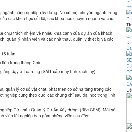
Du
Hea
ong ngành công nghiệp xây dựng. Nó có một chuyên ngành trong
của các khóa học cốt lõi, các khóa học chuyên ngành và các
Ch
Ti
sẽ chịu trách nhiệm về nhiều khía cạnh của dự án của khách
h, quản lý nhân viên và các nhà thầu, quản lý thiết bị và các
Du
Ca
 15 tuần.
 tiên trong tháng Chín.
DU
iảng dạy e-Learning (SAIT cấp máy tính xách tay).
CO
CA
n, quản lý cơ sở vật chất, phát triển cơ sở hạ tầng trong các
Liê
ốt nghiệp cũng theo đuổi các chứng chỉ sau đại học trong lĩnh
tốt nghiệp Cử nhân Quản lý Dự Án Xây dựng (BSc CPM). Một số
inh viên tốt nghiệp bao gồm những việc sau đây: