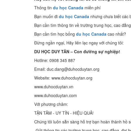
Thông tin
du học Canada
miễn phí
Bạn muốn đi
du học Canada
nhưng chưa biết các 
Bạn cần tìm thông tin về trường trung học, cao đẳng
Bạn cần tìm học bổng
du học Canada
cao nhất?
Đừng ngần ngại, Hãy liên lạc ngay với chúng tôi:
DU HỌC DUY TÂN – Con đường sự nghiệp!
Hotline: 0908 345 887
Email: duc.dang@duhocduytan.org
Website: www.duhocduytan.org
www.duhocduytan.vn
www.duhocduytan.com
Với phương châm:
TẬN TÂM - UY TÍN - HIỆU QUẢ!
Chúng tôi luôn sẵn sàng hỗ trợ bạn hoàn thành hồ 
-Gửi thông tin các trường trung học, cao đẳng, đại 