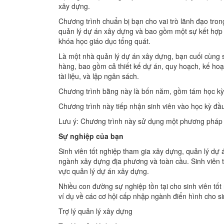
xây dựng.
Chương trình chuẩn bị bạn cho vai trò lãnh đạo tr
quản lý dự án xây dựng và bao gồm một sự kết hợp 
khóa học giáo dục tổng quát.
Là một nhà quản lý dự án xây dựng, bạn cuối cùng 
hàng, bao gồm cả thiết kế dự án, quy hoạch, kế hoạc
tài liệu, và lập ngân sách.
Chương trình bằng này là bốn năm, gồm tám học kỳ
Chương trình này tiếp nhận sinh viên vào học kỳ đầu
Lưu ý: Chương trình này sử dụng một phương pháp g
Sự nghiệp của bạn
Sinh viên tốt nghiệp tham gia xây dựng, quản lý dự á
ngành xây dựng địa phương và toàn cầu. Sinh viên t
vực quản lý dự án xây dựng.
Nhiều con đường sự nghiệp tồn tại cho sinh viên 
ví dụ về các cơ hội cấp nhập ngành điển hình cho s
Trợ lý quản lý xây dựng