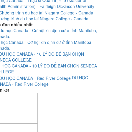
 học Canada - Thạc sĩ Quản trị Y tế (Master of
lth Administration) - Fairleigh Dickinson University
ương trình du học tại Niagara College - Canada
n đọc nhiều nhất
 học Canada - Cơ hội xin định cư ở tỉnh Manitoba,
nada.
 HỌC CANADA - 10 LÝ DO ĐỂ BẠN CHỌN SENECA
LLEGE
DU HỌC
NADA - Red River College
n kết