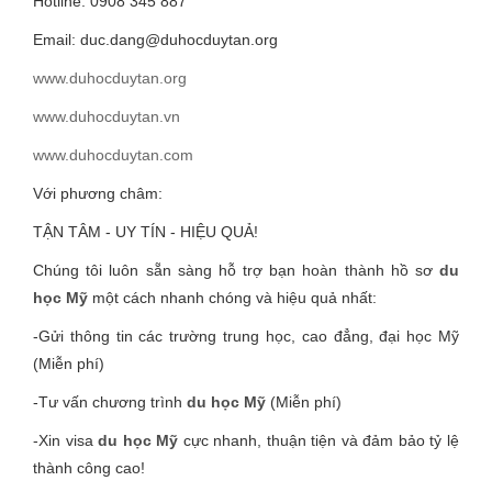
Hotline: 0908 345 887
Email: duc.dang@duhocduytan.org
www.duhocduytan.org
www.duhocduytan.vn
www.duhocduytan.com
Với phương châm:
TẬN TÂM - UY TÍN - HIỆU QUẢ!
Chúng tôi luôn sẵn sàng hỗ trợ bạn hoàn thành hồ sơ
du
học Mỹ
một cách nhanh chóng và hiệu quả nhất:
-Gửi thông tin các trường trung học, cao đẳng, đại học Mỹ
(Miễn phí)
-Tư vấn chương trình
du học Mỹ
(Miễn phí)
-Xin visa
du học Mỹ
cực nhanh, thuận tiện và đảm bảo tỷ lệ
thành công cao!