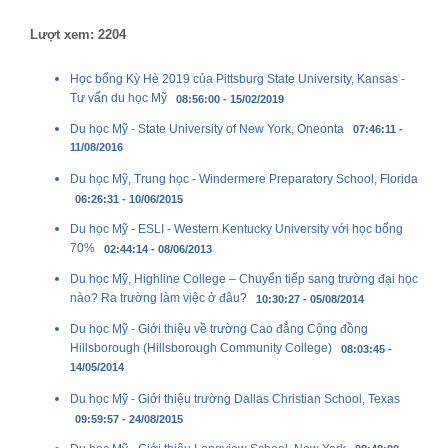
Lượt xem: 2204
Học bổng Kỳ Hè 2019 của Pittsburg State University, Kansas -
Tư vấn du học Mỹ
08:56:00 - 15/02/2019
Du học Mỹ - State University of New York, Oneonta
07:46:11 -
11/08/2016
Du học Mỹ, Trung học - Windermere Preparatory School, Florida
06:26:31 - 10/06/2015
Du học Mỹ - ESLI - Western Kentucky University với học bổng
70%
02:44:14 - 08/06/2013
Du học Mỹ, Highline College – Chuyển tiếp sang trường đại học
nào? Ra trường làm việc ở đâu?
10:30:27 - 05/08/2014
Du học Mỹ - Giới thiệu về trường Cao đẳng Cộng đồng
Hillsborough (Hillsborough Community College)
08:03:45 -
14/05/2014
Du học Mỹ - Giới thiệu trường Dallas Christian School, Texas
09:59:57 - 24/08/2015