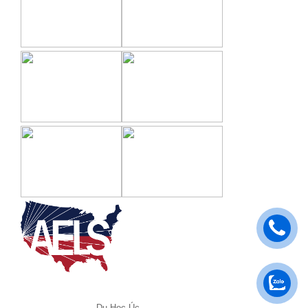
Du Học Úc