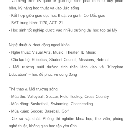
- Chương trình IB quốc tế giúp học sinh phát triển tư duy phản
biện, kỹ năng học thuật và đạo đức sống
- Kết hợp giữa giáo dục học thuật và giá trị Cơ Đốc giáo
- SAT trung bình: 1170, ACT: 21
- Học sinh tốt nghiệp được vào nhiều trường đại học top tại Mỹ
Nghệ thuật & Hoạt động ngoại khóa
- Nghệ thuật: Visual Arts, Music, Theater, IB Music
- Câu lạc bộ: Robotics, Student Council, Missions, Retreat…
- Môi trường nuôi dưỡng tinh thần lãnh đạo và "Kingdom
Education" – học để phục vụ cộng đồng
Thể thao & Môi trường sống
- Mùa thu: Volleyball, Soccer, Field Hockey, Cross Country
- Mùa đông: Basketball, Swimming, Cheerleading
- Mùa xuân: Soccer, Baseball, Golf
- Cơ sở vật chất: Phòng thí nghiệm khoa học, thư viện, phòng
nghệ thuật, không gian học tập yên tĩnh