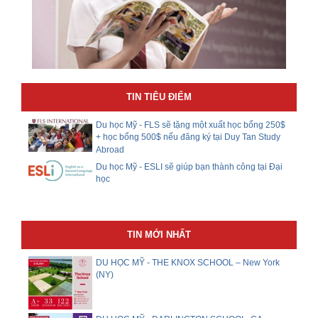
TIN TIÊU ĐIỂM
Du học Mỹ - FLS sẽ tặng một xuất học bổng 250$
+ học bổng 500$ nếu đăng ký tại Duy Tan Study
Abroad
Du học Mỹ - ESLI sẽ giúp bạn thành công tại Đại
học
TIN MỚI NHẤT
DU HỌC MỸ - THE KNOX SCHOOL – New York
(NY)