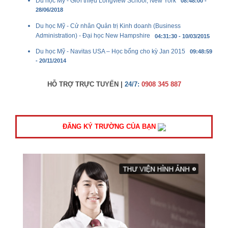
Du học Mỹ - Giới thiệu Longview School, New York
08:48:00 -
28/06/2018
Du học Mỹ - Cử nhân Quản trị Kinh doanh (Business
Administration) - Đại học New Hampshire
04:31:30 - 10/03/2015
Du học Mỹ - Navitas USA – Học bổng cho kỳ Jan 2015
09:48:59
- 20/11/2014
HỖ TRỢ TRỰC TUYẾN |
24/7:
0908 345 887
ĐĂNG KÝ TRƯỜNG CỦA BẠN