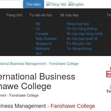
Trang chủ
Tư vấn du học
Vé máy bay
Ti
Mỹ
Hãng máy bay
Úc
Tin tức hàng không
Canada
Vé máy bay trong nước
New Zealand
Vé máy bay quốc tế
Singapore
Tin Khuyến mãi
Malaysia
Tin Hàng không
Anh
ational Business Management - Fanshawe College
ernational Business
Đă
hawe College
Ti
usiness Management
- Fanshawe College