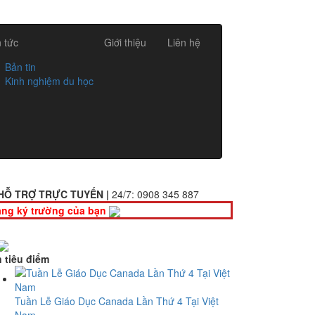
n tức
Giới thiệu
Liên hệ
Bản tin
Kinh nghiệm du học
HỖ TRỢ TRỰC TUYẾN |
24/7:
0908 345 887
ng ký trường của bạn
n tiêu điểm
Tuần Lễ Giáo Dục Canada Lần Thứ 4 Tại Việt