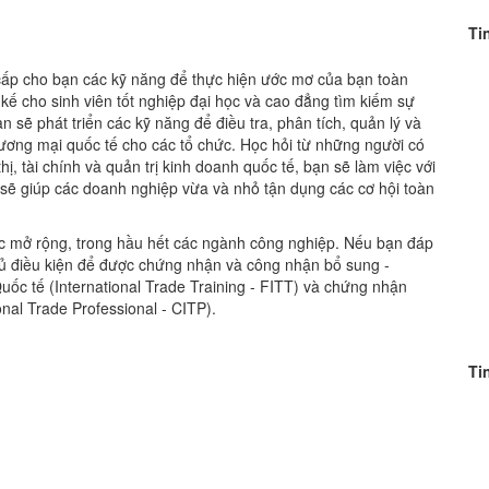
Ti
cấp cho bạn các kỹ năng để thực hiện ước mơ của bạn toàn
kế cho sinh viên tốt nghiệp đại học và cao đẳng tìm kiếm sự
n sẽ phát triển các kỹ năng để điều tra, phân tích, quản lý và
ương mại quốc tế cho các tổ chức. Học hỏi từ những người có
hị, tài chính và quản trị kinh doanh quốc tế, bạn sẽ làm việc với
 sẽ giúp các doanh nghiệp vừa và nhỏ tận dụng các cơ hội toàn
ục mở rộng, trong hầu hết các ngành công nghiệp. Nếu bạn đáp
 đủ điều kiện để được chứng nhận và công nhận bổ sung -
c tế (International Trade Training - FITT) và chứng nhận
nal Trade Professional - CITP).
Ti