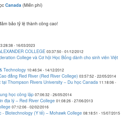
học
Canada
(Miễn phí)
đảm bảo tỷ lệ thành công cao!
3:28:38 - 16/03/2023
 ALEXANDER COLLEGE
03:37:50 - 01/12/2012
eration College và Cơ hội Học Bổng dành cho sinh viên Việt
& Technology
10:46:34 - 14/12/2012
Cao đẳng Red River (Red River College)
03:57:52 - 22/05/2014
 tại Thompson Rivers University – Du học Canada
11:18:06 -
rung học công lập
07:06:32 - 26/05/2014
 địa lý – Red River College
01:08:26 - 27/06/2013
ollege
07:12:06 - 02/02/2016
 - Biotechnology (Y tế) – Mohawk College
08:18:51 - 15/07/2015