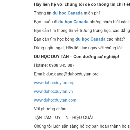
Hãy liên hệ với chúng tôi để có thông tin chi tiế
Thông tin
du học Canada
miễn phí
Bạn muốn đi
du học Canada
nhưng chưa biết các 
Bạn cần tìm thông tin về trường trung học, cao đẳng
Bạn cần tìm học bổng
du học Canada
cao nhất?
Đừng ngần ngại, Hãy liên lạc ngay với chúng tôi:
DU HỌC DUY TÂN – Con đường sự nghiệp!
Hotline: 0908 345 887
Email: duc.dang@duhocduytan.org
www.duhocduytan.org
www.duhocduytan.vn
www.duhocduytan.com
Với phương châm:
TẬN TÂM - UY TÍN - HIỆU QUẢ!
Chúng tôi luôn sẵn sàng hỗ trợ bạn hoàn thành hồ 