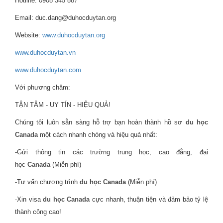
Hotline: 0908 345 887
Email: duc.dang@duhocduytan.org
Website:
www.duhocduytan.org
www.duhocduytan.vn
www.duhocduytan.com
Với phương châm:
TẬN TÂM - UY TÍN - HIỆU QUẢ!
Chúng tôi luôn sẵn sàng hỗ trợ bạn hoàn thành hồ sơ
du học
Canada
một cách nhanh chóng và hiệu quả nhất:
-Gửi thông tin các trường trung học, cao đẳng, đại
học
Canada
(Miễn phí)
-Tư vấn chương trình
du học Canada
(Miễn phí)
-Xin visa
du học Canada
cực nhanh, thuận tiện và đảm bảo tỷ lệ
thành công cao!