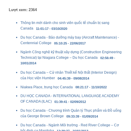
Lượt xem: 2364
Thông tin mới dành cho sinh viên quốc tế chuẩn bị sang
Canada
11:01:17 - 03/10/2020
Du học Canada - Bảo dưỡng máy bay (Aircraft Maintenance) -
Centennial College
05:10:25 - 22/06/2017
Ngành Công nghệ kỹ thuật xây dựng (Construction Engineering
Technical) tại Niagara College – Du học Canada
02:56:49 -
10/01/2014
Du học Canada – Cử nhân Thiết kế Nội thất (Interior Design)
của Học viện Humber
04:45:39 - 09/08/2014
Niakwa Place, trung học Canada
08:21:17 - 11/10/2022
DU HỌC CANADA - INTERNATIONAL LANGUAGE ACADEMY
OF CANADA (ILAC)
01:39:41 - 02/09/2012
Du học Canada - Chương trình Quản lý Thực phẩm và Đồ uống
của George Brown College
09:33:39 - 01/09/2014
Du học Canada - Ngành Môi trường - Red River College – Cơ
hội định cư Manitoba
12:39:37 - 16/01/2013