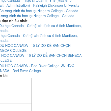
 học Canada - Thạc sĩ Quản trị Y tế (Master of
lth Administration) - Fairleigh Dickinson University
ương trình du học tại Niagara College - Canada
n đọc nhiều nhất
 học Canada - Cơ hội xin định cư ở tỉnh Manitoba,
nada.
 HỌC CANADA - 10 LÝ DO ĐỂ BẠN CHỌN SENECA
LLEGE
DU HỌC
NADA - Red River College
n kết