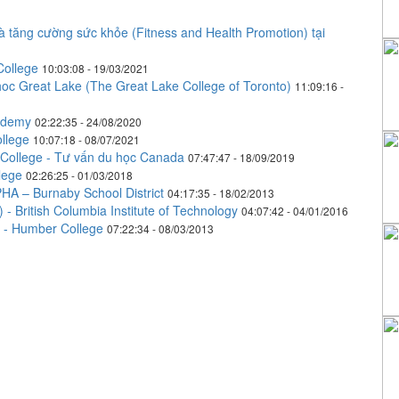
 tăng cường sức khỏe (Fitness and Health Promotion) tại
 College
10:03:08 - 19/03/2021
hoc Great Lake (The Great Lake College of Toronto)
11:09:16 -
ademy
02:22:35 - 24/08/2020
llege
10:07:18 - 08/07/2021
 College - Tư vấn du học Canada
07:47:47 - 18/09/2019
lege
02:26:25 - 01/03/2018
– Burnaby School District
04:17:35 - 18/02/2013
- British Columbia Institute of Technology
04:07:42 - 04/01/2016
g - Humber College
07:22:34 - 08/03/2013