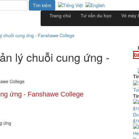
Trang chủ
Tư vấn du học
Vé máy 
ý chuỗi cung ứng - Fanshawe College
n lý chuỗi cung ứng -
Đă
Ti
Tu
ung ứng
- Fanshawe College
Ti
Du
$1
ng ứng