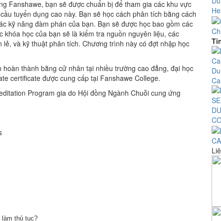
Du
ứng Fanshawe, bạn sẽ được chuẩn bị để tham gia các khu vực
Hea
 cầu tuyển dụng cao này. Bạn sẽ học cách phân tích bằng cách
các kỹ năng đàm phán của bạn. Bạn sẽ được học bao gồm các
Ch
c khóa học của bạn sẽ là kiểm tra nguồn nguyên liệu, các
Ti
lẻ, và kỹ thuật phân tích. Chương trình này có đợt nhập học
 hoàn thành bằng cử nhân tại nhiều trường cao đẳng, đại học
Du
te certificate được cung cấp tại Fanshawe College.
Ca
reditation Program gia do Hội đồng Ngành Chuỗi cung ứng
DU
CO
s
CA
Liê
làm thủ tục?