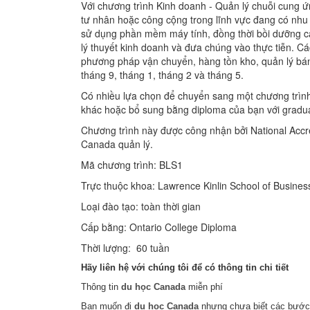
Với chương trình Kinh doanh - Quản lý chuỗi cung 
tư nhân hoặc công cộng trong lĩnh vực đang có nhu
sử dụng phần mềm máy tính, đồng thời bồi dưỡng 
lý thuyết kinh doanh và đưa chúng vào thực tiễn. Cá
phương pháp vận chuyển, hàng tồn kho, quản lý bán 
tháng 9, tháng 1, tháng 2 và tháng 5.
Có nhiều lựa chọn để chuyển sang một chương trình
khác hoặc bổ sung bằng diploma của bạn với gradua
Chương trình này được công nhận bởi National Acc
Canada quản lý.
Mã chương trình: BLS1
Trực thuộc khoa: Lawrence Kinlin School of Busines
Loại đào tạo: toàn thời gian
Cấp bằng: Ontario College Diploma
Thời lượng: 60 tuần
Hãy liên hệ với chúng tôi để có thông tin chi tiết
Thông tin
du học Canada
miễn phí
Bạn muốn đi
du học Canada
nhưng chưa biết các bước 