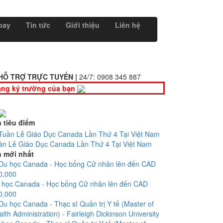
bay
Tin tức
Giới thiệu
Liên hệ
HỖ TRỢ TRỰC TUYẾN |
24/7:
0908 345 887
ng ký trường của bạn
n tiêu điểm
ần Lễ Giáo Dục Canada Lần Thứ 4 Tại Việt Nam
n mới nhất
 học Canada - Học bổng Cử nhân lên đến CAD
0,000