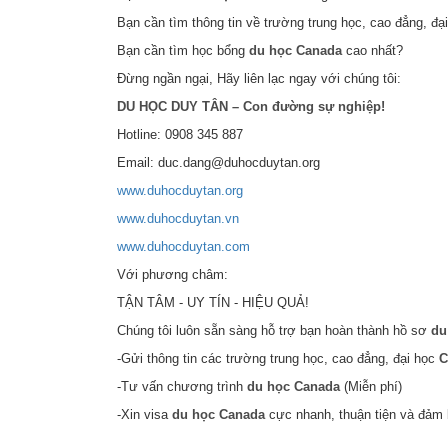
Bạn cần tìm thông tin về trường trung học, cao đẳng, đạ
Bạn cần tìm học bổng
du học Canada
cao nhất?
Đừng ngần ngại, Hãy liên lạc ngay với chúng tôi:
DU HỌC DUY TÂN – Con đường sự nghiệp!
Hotline: 0908 345 887
Email: duc.dang@duhocduytan.org
www.duhocduytan.org
www.duhocduytan.vn
www.duhocduytan.com
Với phương châm:
TẬN TÂM - UY TÍN - HIỆU QUẢ!
Chúng tôi luôn sẵn sàng hỗ trợ bạn hoàn thành hồ sơ
du
-Gửi thông tin các trường trung học, cao đẳng, đại học
C
-Tư vấn chương trình
du học Canada
(Miễn phí)
-Xin visa
du học Canada
cực nhanh, thuận tiện và đảm b