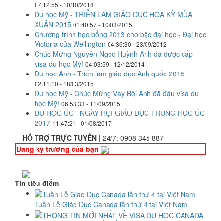
07:12:55 - 10/10/2018
Du học Mỹ - TRIỄN LÃM GIÁO DỤC HOA KỲ MÙA
XUÂN 2015
01:40:57 - 10/03/2015
Chương trình học bổng 2013 cho bậc đại học - Đại học
Victoria của Wellington
04:36:30 - 23/09/2012
Chúc Mừng Nguyễn Ngọc Huỳnh Anh đã được cấp
visa du học Mỹ!
04:03:59 - 12/12/2014
Du học Anh - Triển lãm giáo dục Anh quốc 2015
02:11:10 - 18/03/2015
Du học Mỹ - Chúc Mừng Vày Bội Anh đã đậu visa du
học Mỹ!
06:53:33 - 11/09/2015
DU HỌC ÚC - NGÀY HỘI GIÁO DỤC TRUNG HỌC ÚC
2017
11:47:21 - 01/08/2017
HỖ TRỢ TRỰC TUYẾN |
24/7:
0908 345 887
Đăng ký trường của bạn
Tin tiêu điểm
Tuần Lễ Giáo Dục Canada lần thứ 4 tại Việt Nam