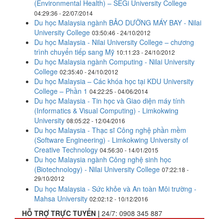
(Environmental Health) – SEGi University College
04:29:36 - 22/07/2014
Du học Malaysia ngành BẢO DƯỠNG MÁY BAY - Nilai
University College
03:50:46 - 24/10/2012
Du học Malaysia - Nilai University College – chương
trình chuyển tiếp sang Mỹ
10:11:23 - 24/10/2012
Du học Malaysia ngành Computing - Nilai University
College
02:35:40 - 24/10/2012
Du học Malaysia – Các khóa học tại KDU University
College – Phần 1
04:22:25 - 04/06/2014
Du học Malaysia - Tin học và Giao diện máy tính
(Informatics & Visual Computing) - Limkokwing
University
08:05:22 - 12/04/2016
Du học Malaysia - Thạc sĩ Công nghệ phần mềm
(Software Engineering) - Limkokwing University of
Creative Technology
04:56:30 - 14/01/2015
Du học Malaysia ngành Công nghệ sinh học
(Biotechnology) - Nilai University College
07:22:18 -
29/10/2012
Du học Malaysia - Sức khỏe và An toàn Môi trường -
Mahsa University
02:02:12 - 10/12/2016
HỖ TRỢ TRỰC TUYẾN |
24/7:
0908 345 887