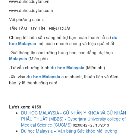
www.duhocduytan.vn
www.duhocduytan.com
Với phương châm:
TẬN TÂM - UY TÍN - HIỆU QUẢ!
Chúng tôi luôn sẵn sàng hỗ trợ bạn hoàn thành hồ sơ
du
học Malaysia
một cách nhanh chóng và hiệu quả nhất:
-Gửi thông tin các trường trung học, cao đẳng, đại học
Malaysia
(Miễn phí)
-Tư vấn chương trình
du học Malaysia
(Miễn phí)
-Xin visa
du học Malaysia
cực nhanh, thuận tiện và đảm
bảo tỷ lệ thành công cao!
Lượt xem: 4159
DU HỌC MALAYSIA - CỬ NHÂN Y KHOA VÀ CỬ NHÂN
PHẪU THUẬT (MBBS) - Cyberjara University college of
Medical Science (CUCMS)
02:06:42 - 25/10/2013
Du học Malaysia – Văn bằng Sức khỏe Môi trường