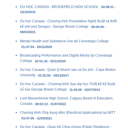
DU HỌC CANADA - BROOKFIELD HIGH SCHOOL
04:48:21 -
14/10/2015
Du học Canada - Chương trình Foundation Nghệ thuật và thiết
kế (Art and Design) - George Brown College
09:04:09 -
09/03/2015
Mental Health and Substance Use tại Conestoga College
01:47:54 - 20/11/2020
Broadcasting Performance and Digital Media tại Conestoga
College
02:51:34 - 02/12/2020
Du học Canada - Quản lý Khách sạn và Du lịch - Cape Breton
University
02:25:55 - 29/12/2017
Du học Canada – Chương trình Sau đại học Thiết kế Kỹ thuật
số của George Brown College
11:44:08 - 02/07/2014
Lord Beaverbrook High School, Calgary Board of Education,
Canada
08:53:13 - 01/07/2022
Chương trình Ứng dụng điện (Electrical Applications) tại MITT
03:47:06 - 11/03/2021
Du học Canada - Quan hệ Công chúng (Public Relations) -