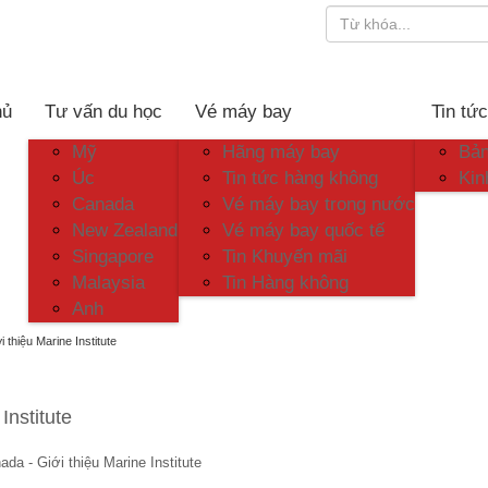
hủ
Tư vấn du học
Vé máy bay
Tin tứ
Mỹ
Hãng máy bay
Bản
Úc
Tin tức hàng không
Kin
Canada
Vé máy bay trong nước
New Zealand
Vé máy bay quốc tế
Singapore
Tin Khuyến mãi
Malaysia
Tin Hàng không
Anh
 thiệu Marine Institute
Institute