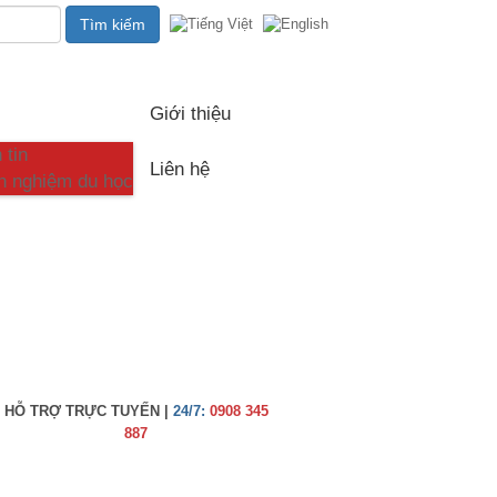
c
Giới thiệu
 tin
Liên hệ
h nghiệm du học
HỖ TRỢ TRỰC TUYẾN |
24/7:
0908 345
887