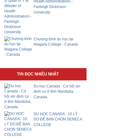
Health Administration) -
Fairleigh Dickinson
University
Chương trình du học tại
Niagara College - Canada
TIN ĐỌC NHIỀU NHẤT
Du học Canada - Cơ hội xin
định cư ở tỉnh Manitoba,
Canada.
DU HỌC CANADA - 10 LÝ
DO ĐỂ BẠN CHỌN SENECA
COLLEGE