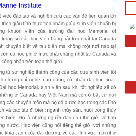
arine Institute
về việc đào tạo và nghiên cứu các vấn đề liên quan tới
trình giàu tính thực tiễn nhằm giúp sinh viên chuẩn bị
ng khuôn viên của trường đại học Memorial of
t trong số các học viện hàng hải lớn nhất tại Canada
h chuyên biệt về tàu biển mà không một nơi nào tại
còn có học phí ở mức phải chăng nhất tại Canada và
công nhận trên toàn thế giới.
g từ sự nghiệp thành công của các cựu sinh viên tốt
nh chứng chỉ nghề, cao đẳng, cử nhân đại học hoặc
ại học Memorial, sinh viên sau khi tốt nghiệp sẽ có
 những ở Canada hay Việt Nam mà còn ở bất cứ nơi
dụng các chuyên môn mà họ đã được học trong các lĩnh
ch và các tàu đi biển; ngành thủy sản, nuôi trồng thủy
n biển. Họ là những người dẫn đầu thế giới vể lĩnh
g nước. Học viện cũng nổi tiếng thế giới với những
ác khía cạnh của đại dương, về các lĩnh vực mới như