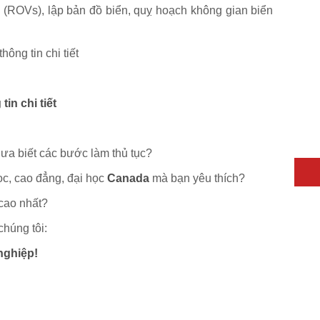
 (ROVs), lập bản đồ biển, quỵ hoạch không gian biển
ông tin chi tiết
in chi tiết
a biết các bước làm thủ tục?
ọc, cao đẳng, đại học
Canada
mà bạn yêu thích?
cao nhất?
chúng tôi:
ghiệp!