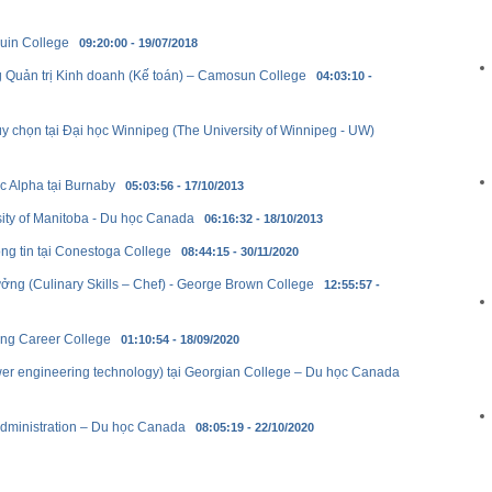
uin College
09:20:00 - 19/07/2018
 Quản trị Kinh doanh (Kế toán) – Camosun College
04:03:10 -
 chọn tại Đại học Winnipeg (The University of Winnipeg - UW)
c Alpha tại Burnaby
05:03:56 - 17/10/2013
ity of Manitoba - Du học Canada
06:16:32 - 18/10/2013
ông tin tại Conestoga College
08:44:15 - 30/11/2020
ng (Culinary Skills – Chef) - George Brown College
12:55:57 -
ning Career College
01:10:54 - 18/09/2020
r engineering technology) tại Georgian College – Du học Canada
Administration – Du học Canada
08:05:19 - 22/10/2020