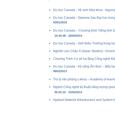
Du học Canada - Vệ sinh Nha khoa - Algonq
Du học Canada - Diploma Sau Đại học trong
03/01/2015
Du học Canada – Chương trình Tiếng Anh tùy
10:40:48 - 26/04/2014
Du học Canada - Giới thiệu Trường trung họ
Nghiên cứu Châu Á (Asian Studies)- Univers
Chương Trình Cơ sở hạ tầng Công nghệ th
Du học Canada - Kỹ năng Ẩm thực – Bếp trưở
08/02/2013
Trợ lý văn phòng y khoa – Academy of lear
Ngành Công nghệ kỹ thuật năng lượng (powe
05:02:16 - 15/02/2014
Applied Network Infrastructure and System 