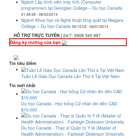
Ngành Lập trình viên máy tính (Computer
programmer) tại Georgian College – Du học Canada
01:46:26 - 08/02/2014
Ngành Khoa học và Nghệ thuật tổng quát tại Niagara
College – Du học Canada
06:15:03 - 06/01/2014
HỖ TRỢ TRỰC TUYẾN |
24/7:
0908 345 887
Đăng ký trường của bạn
Tin tiêu điểm
Tuần Lễ Giáo Dục Canada Lần Thứ 4 Tại Việt Nam
Tin mới nhất
Du học Canada - Học bổng Cử nhân lên đến CAD
$10,000
Du học Canada - Thạc sĩ Quản trị Y tế (Master of
Health Administration) - Fairleigh Dickinson University