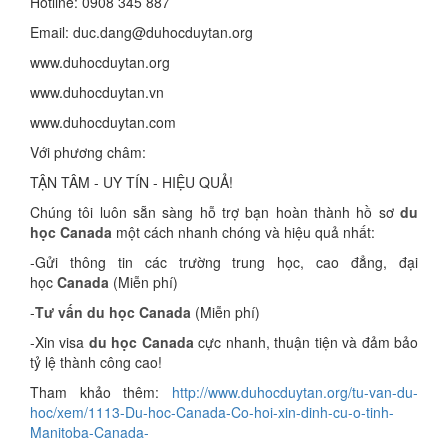
Hotline: 0908 345 887
Email: duc.dang@duhocduytan.org
www.duhocduytan.org
www.duhocduytan.vn
www.duhocduytan.com
Với phương châm:
TẬN TÂM - UY TÍN - HIỆU QUẢ!
Chúng tôi luôn sẵn sàng hỗ trợ bạn hoàn thành hồ sơ
du
học Canada
một cách nhanh chóng và hiệu quả nhất:
-Gửi thông tin các trường trung học, cao đẳng, đại
học
Canada
(Miễn phí)
-
Tư vấn du học Canada
(Miễn phí)
-Xin visa
du học Canada
cực nhanh, thuận tiện và đảm bảo
tỷ lệ thành công cao!
Tham khảo thêm:
http://www.duhocduytan.org/tu-van-du-
hoc/xem/1113-Du-hoc-Canada-Co-hoi-xin-dinh-cu-o-tinh-
Manitoba-Canada-