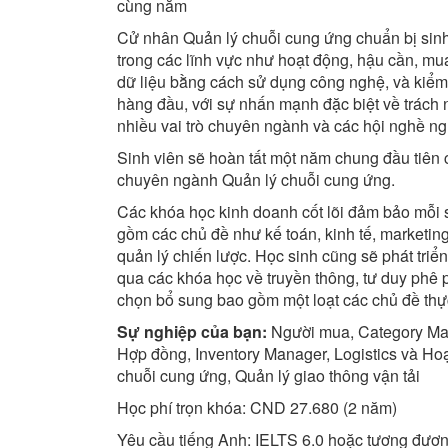
cùng năm
Cử nhân Quản lý chuỗi cung ứng chuẩn bị sinh v
trong các lĩnh vực như hoạt động, hậu cần, mu
dữ liệu bằng cách sử dụng công nghệ, và kiểm 
hàng đầu, với sự nhấn mạnh đặc biệt về trách 
nhiều vai trò chuyên ngành và các hội nghề ng
Sinh viên sẽ hoàn tất một năm chung đầu tiên
chuyên ngành Quản lý chuỗi cung ứng.
Các khóa học kinh doanh cốt lõi đảm bảo mỗi si
gồm các chủ đề như kế toán, kinh tế, marketin
quản lý chiến lược. Học sinh cũng sẽ phát tri
qua các khóa học về truyền thông, tư duy phê 
chọn bổ sung bao gồm một loạt các chủ đề thực
Sự nghiệp của bạn:
Người mua, Category Man
Hợp đồng, Inventory Manager, Logistics và Hoạ
chuỗi cung ứng, Quản lý giao thông vận tải
Học phí trọn khóa: CND 27.680 (2 năm)
Yêu cầu tiếng Anh: IELTS 6.0 hoặc tương đươ