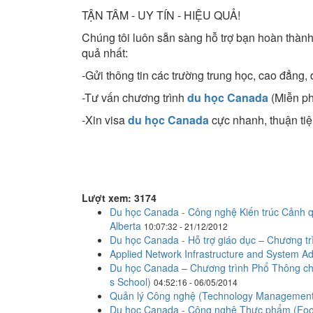
TẬN TÂM - UY TÍN - HIỆU QUẢ!
Chúng tôi luôn sẵn sàng hỗ trợ bạn hoàn thàn
quả nhất:
-Gửi thông tin các trường trung học, cao đẳng,
-Tư vấn chương trình
du học Canada
(Miễn ph
-Xin visa
du học Canada
cực nhanh, thuận tiệ
Lượt xem: 3174
Du học Canada - Công nghệ Kiến trúc Cảnh q
Alberta
10:07:32 - 21/12/2012
Du học Canada - Hỗ trợ giáo dục – Chương
Applied Network Infrastructure and System A
Du học Canada – Chương trình Phổ Thông ch
s School)
04:52:16 - 06/05/2014
Quản lý Công nghệ (Technology Management)
Du học Canada - Công nghệ Thực phẩm (Food