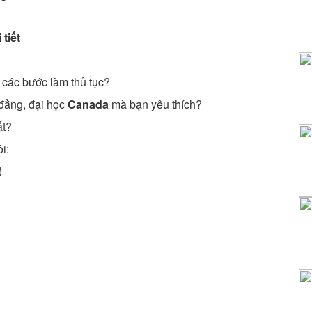
 tiết
các bước làm thủ tục?
 đẳng, đại học
Canada
mà bạn yêu thích?
ất?
i:
!