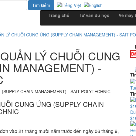
Trang chủ
Tư vấn du học
Vé máy 
ẢN LÝ CHUỖI CUNG ỨNG (SUPPLY CHAIN MANAGEMENT) - SAIT P
 QUẢN LÝ CHUỖI CUNG
Đă
IN MANAGEMENT) -
C
Ti
Tu
Ti
HUỖI CUNG ỨNG (SUPPLY CHAIN
CHNIC
Du
$1
đơn vào 21 tháng mười năm trước đến ngày 06 tháng 9,