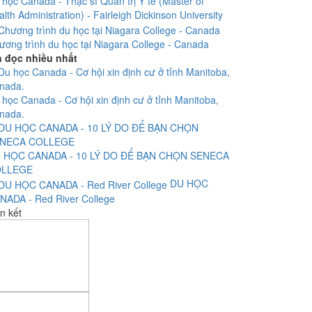
 học Canada - Thạc sĩ Quản trị Y tế (Master of
lth Administration) - Fairleigh Dickinson University
ương trình du học tại Niagara College - Canada
n đọc nhiều nhất
 học Canada - Cơ hội xin định cư ở tỉnh Manitoba,
nada.
 HỌC CANADA - 10 LÝ DO ĐỂ BẠN CHỌN SENECA
LLEGE
DU HỌC
NADA - Red River College
n kết