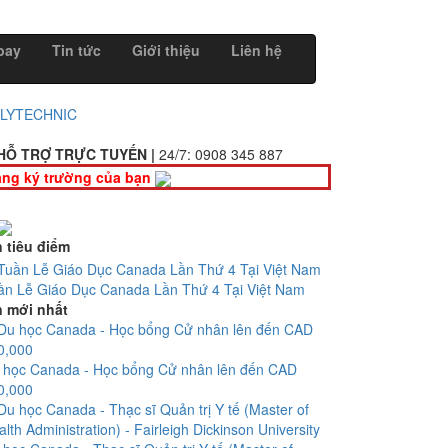
bay
Tin tức
Giới thiệu
Liên hệ
OLYTECHNIC
HỖ TRỢ TRỰC TUYẾN |
24/7:
0908 345 887
ng ký trường của bạn
n tiêu điểm
ần Lễ Giáo Dục Canada Lần Thứ 4 Tại Việt Nam
n mới nhất
 học Canada - Học bổng Cử nhân lên đến CAD
0,000