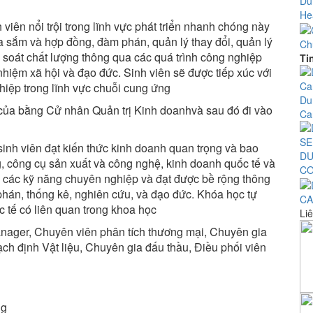
Du
Hea
iên nổi trội trong lĩnh vực phát triển nhanh chóng này
a sắm và hợp đồng, đàm phán, quản lý thay đổi, quản lý
Ch
soát chất lượng thông qua các quá trình công nghiệp
Ti
nhiệm xã hội và đạo đức. Sinh viên sẽ được tiếp xúc với
hiệp trong lĩnh vực chuỗi cung ứng
Du
 của bằng Cử nhân Quản trị Kinh doanhvà sau đó đi vào
Ca
nh viên đạt kiến ​​thức kinh doanh quan trọng và bao
DU
g, công cụ sản xuất và công nghệ, kinh doanh quốc tế và
CO
ển các kỹ năng chuyên nghiệp và đạt được bề rộng thông
phán, thống kê, nghiên cứu, và đạo đức. Khóa học tự
CA
 tế có liên quan trong khoa học
Liê
ager, Chuyên viên phân tích thương mại, Chuyên gia
ch định Vật liệu, Chuyên gia đấu thầu, Điều phối viên
ng