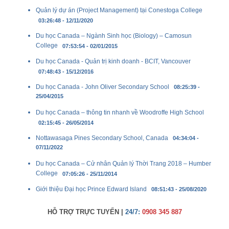
Quản lý dự án (Project Management) tại Conestoga College
03:26:48 - 12/11/2020
Du học Canada – Ngành Sinh học (Biology) – Camosun
College
07:53:54 - 02/01/2015
Du học Canada - Quản trị kinh doanh - BCIT, Vancouver
07:48:43 - 15/12/2016
Du học Canada - John Oliver Secondary School
08:25:39 -
25/04/2015
Du học Canada – thông tin nhanh về Woodroffe High School
02:15:45 - 26/05/2014
Nottawasaga Pines Secondary School, Canada
04:34:04 -
07/11/2022
Du học Canada – Cử nhân Quản lý Thời Trang 2018 – Humber
College
07:05:26 - 25/11/2014
Giới thiệu Đại học Prince Edward Island
08:51:43 - 25/08/2020
HỖ TRỢ TRỰC TUYẾN |
24/7:
0908 345 887