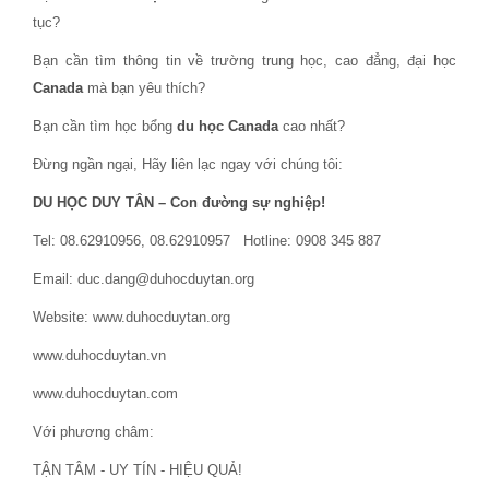
tục?
Bạn cần tìm thông tin về trường trung học, cao đẳng, đại học
Canada
mà bạn yêu thích?
Bạn cần tìm học bổng
du học Canada
cao nhất?
Đừng ngần ngại, Hãy liên lạc ngay với chúng tôi:
DU HỌC DUY TÂN – Con đường sự nghiệp!
Tel: 08.62910956, 08.62910957 Hotline: 0908 345 887
Email: duc.dang@duhocduytan.org
Website: www.duhocduytan.org
www.duhocduytan.vn
www.duhocduytan.com
Với phương châm:
TẬN TÂM - UY TÍN - HIỆU QUẢ!