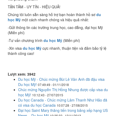
TẬN TÂM - UY TÍN - HIỆU QUẢ!
Chúng tôi luôn sẵn sàng hỗ trợ bạn hoàn thành hồ sơ
du
học Mỹ
một cách nhanh chóng và hiệu quả nhất:
-Gửi thông tin các trường trung học, cao đẳng, đại học Mỹ
(Miễn phí)
-Tư vấn chương trình
du học Mỹ
(Miễn phí)
-Xin visa
du học Mỹ
cực nhanh, thuận tiện và đảm bảo tỷ lệ
thành công cao!
Lượt xem: 3942
Du học Mỹ - Chúc mừng Bùi Lê Vân Anh đã đậu visa
Du học Mỹ!
07:49:49 - 01/11/2018
Chúc mừng Nguyễn Thị Hồng Nhung được cấp visa du
học Mỹ!
10:12:43 - 27/07/2015
Du học Canada - Chúc mừng Lâm Thanh Như Hảo đã
có visa du học Canada
10:07:28 - 27/08/2015
Đại học Saint Mary thăng tiến trong bảng xếp hạng US
News – Du học Mỹ
10:35:32 - 13/11/2013