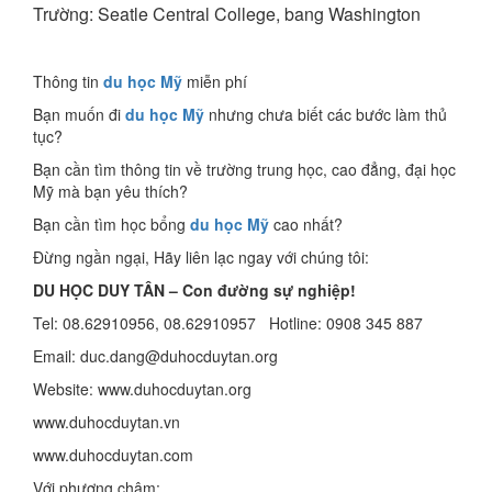
Trường: Seatle Central College, bang Washington
Thông tin
du học Mỹ
miễn phí
Bạn muốn đi
du học Mỹ
nhưng chưa biết các bước làm thủ
tục?
Bạn cần tìm thông tin về trường trung học, cao đẳng, đại học
Mỹ mà bạn yêu thích?
Bạn cần tìm học bổng
du học Mỹ
cao nhất?
Đừng ngần ngại, Hãy liên lạc ngay với chúng tôi:
DU HỌC DUY TÂN – Con đường sự nghiệp!
Tel: 08.62910956, 08.62910957 Hotline: 0908 345 887
Email: duc.dang@duhocduytan.org
Website: www.duhocduytan.org
www.duhocduytan.vn
www.duhocduytan.com
Với phương châm: