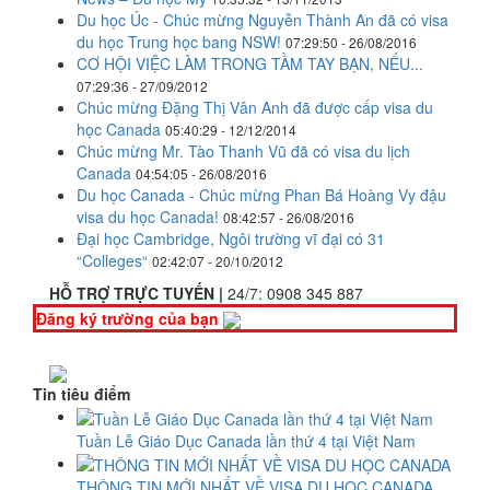
Du học Úc - Chúc mừng Nguyễn Thành An đã có visa
du học Trung học bang NSW!
07:29:50 - 26/08/2016
CƠ HỘI VIỆC LÀM TRONG TẦM TAY BẠN, NẾU...
07:29:36 - 27/09/2012
Chúc mừng Đặng Thị Vân Anh đã được cấp visa du
học Canada
05:40:29 - 12/12/2014
Chúc mừng Mr. Tào Thanh Vũ đã có visa du lịch
Canada
04:54:05 - 26/08/2016
Du học Canada - Chúc mừng Phan Bá Hoàng Vy đậu
visa du học Canada!
08:42:57 - 26/08/2016
Đại học Cambridge, Ngôi trường vĩ đại có 31
“Colleges“
02:42:07 - 20/10/2012
HỖ TRỢ TRỰC TUYẾN |
24/7:
0908 345 887
Đăng ký trường của bạn
Tin tiêu điểm
Tuần Lễ Giáo Dục Canada lần thứ 4 tại Việt Nam
THÔNG TIN MỚI NHẤT VỀ VISA DU HỌC CANADA