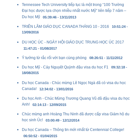
Tennessee Tech University tiếp tục là một trong “100 Trường
Đại học được lựa chọn nhiều nhất nước Mỹ” liên tiếp 7 năm –
Du học Mỹ
05:39:46 - 13/11/2013
TRIỂN LÃM GIÁO DỤC CANADA THÁNG 10 - 2016
10:51:24 -
13/09/2016
DU HỌC ÚC - NGÀY HỘI GIÁO DỤC TRUNG HỌC ÚC 2017
11:47:21 - 01/08/2017
Ý tưởng từ rắc rối với bạn cùng phòng
08:26:51 - 11/11/2012
Du học Mỹ - Cáy Nguyệt Quỳnh đậu visa du học F1
09:32:18 -
18/08/2015
Du học Canada - Chúc mừng Lê Ngọc Ngà đã có visa du học
Canada!
12:34:02 - 13/01/2016
Du học Anh - Chúc Mừng Trương Quang Vũ đã đậu visa du học
Anh!
02:14:13 - 12/09/2015
Chúc mừng anh Hoàng Thu Ninh đã được cấp visa Giám hộ du
học sinh Úc!
03:00:49 - 12/12/2014
Du học Canada – Thông tin mới nhất từ Centennial College!
06:50:52 - 01/04/2015