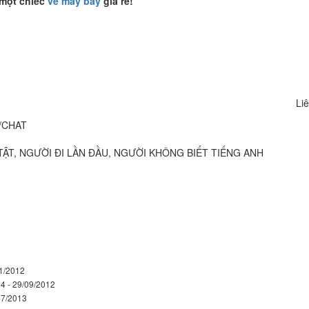
 một chiếc
vé máy bay
giá rẻ!
Liê
/CHAT
TẬT, NGƯỜI ÐI LẦN ÐẦU, NGƯỜI KHÔNG BIẾT TIẾNG ANH
11/2012
4 - 29/09/2012
07/2013