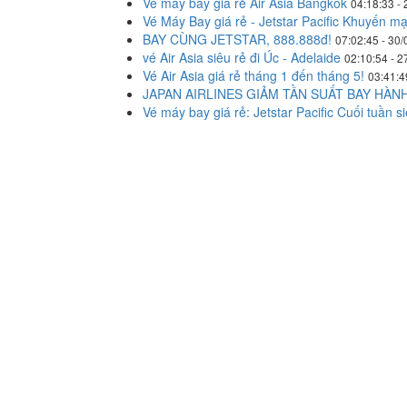
Vé máy bay giá rẻ Air Asia Bangkok
04:18:33 -
Vé Máy Bay giá rẻ - Jetstar Pacific Khuyến mạ
BAY CÙNG JETSTAR, 888.888đ!
07:02:45 - 30
vé Air Asia siêu rẻ đi Úc - Adelaide
02:10:54 - 2
Vé Air Asia giá rẻ tháng 1 đến tháng 5!
03:41:4
JAPAN AIRLINES GIẢM TẦN SUẤT BAY HÀN
Vé máy bay giá rẻ: Jetstar Pacific Cuối tuần 