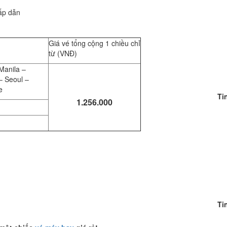
ấp dẫn
Giá vé tổng cộng 1 chiều chỉ
từ (VNĐ)
Manila –
– Seoul –
e
Ti
1.256.000
Ti