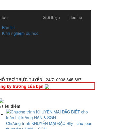
n tức
Giới thiệu
Liên hệ
Bản tin
Kinh nghiệm du học
HỖ TRỢ TRỰC TUYẾN |
24/7:
0908 345 887
ng ký trường của bạn
n tiêu điểm
Chương trình KHUYẾN MẠI ĐẶC BIỆT cho toàn