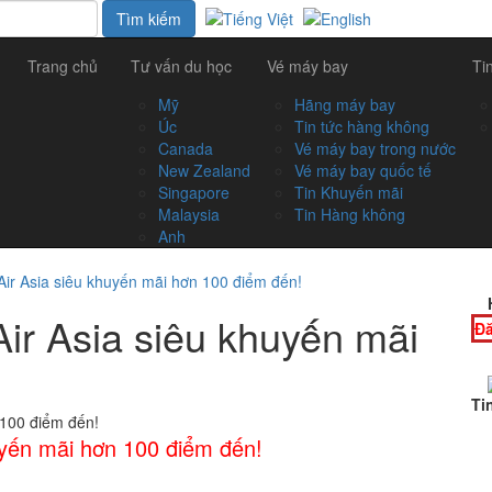
Trang chủ
Tư vấn du học
Vé máy bay
Ti
Mỹ
Hãng máy bay
Úc
Tin tức hàng không
Canada
Vé máy bay trong nước
New Zealand
Vé máy bay quốc tế
Singapore
Tin Khuyến mãi
Malaysia
Tin Hàng không
Anh
 Air Asia siêu khuyến mãi hơn 100 điểm đến!
Air Asia siêu khuyến mãi
Đă
Ti
huyến mãi hơn 100 điểm đến!