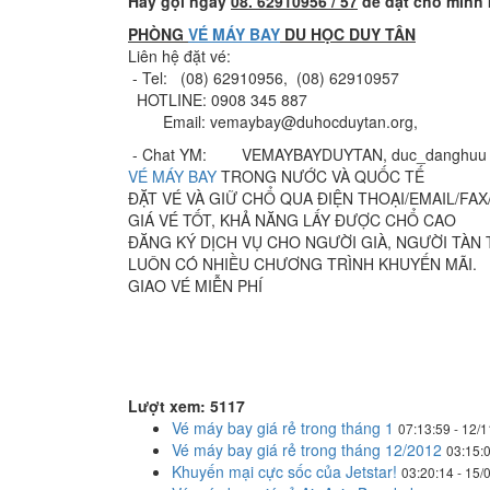
Hãy gọi ngay
08. 62910956 / 57
để đặt cho mình
PHÒNG
VÉ MÁY BAY
DU HỌC DUY TÂN
Liên hệ đặt vé:
- Tel: (08) 62910956, (08) 62910957
HOTLINE: 0908 345 887
Email: vemaybay@duhocduytan.org,
- Chat YM: VEMAYBAYDUYTAN, duc_danghuu
VÉ MÁY BAY
TRONG NƯỚC VÀ QUỐC TẾ
ÐẶT VÉ VÀ GIỮ CHỔ QUA ÐIỆN THOẠI/EMAIL/FAX
GIÁ VÉ TỐT, KHẢ NĂNG LẤY ÐƯỢC CHỔ CAO
ÐĂNG KÝ DỊCH VỤ CHO NGƯỜI GIÀ, NGƯỜI TÀN 
LUÔN CÓ NHIỀU CHƯƠNG TRÌNH KHUYẾN MÃI.
GIAO VÉ MIỄN PHÍ
Lượt xem: 5117
Vé máy bay giá rẻ trong tháng 1
07:13:59 - 12/
Vé máy bay giá rẻ trong tháng 12/2012
03:15:0
Khuyến mại cực sốc của Jetstar!
03:20:14 - 15/