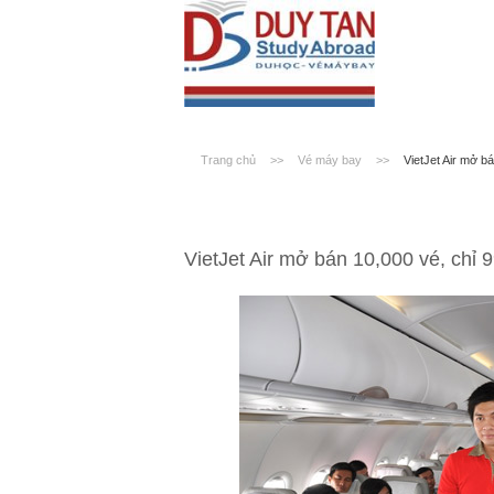
Trang chủ
>>
Vé máy bay
>>
VietJet Air mở b
VietJet Air mở bán 10,000 vé, chỉ 