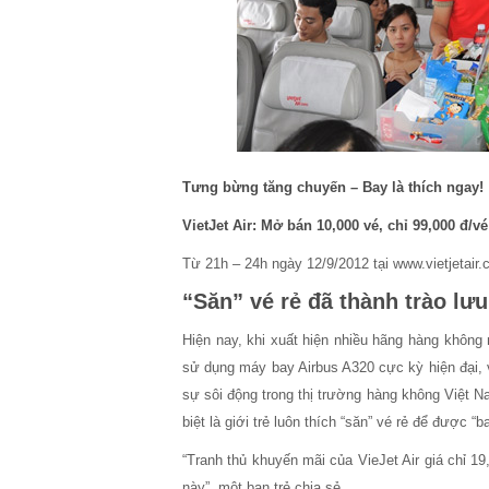
Tưng bừng tăng chuyến – Bay là thích ngay!
VietJet Air: Mở bán 10,000 vé, chỉ 99,000 đ/vé
Từ 21h – 24h ngày 12/9/2012 tại www.vietjetair
“Săn” vé rẻ đã thành trào lưu
Hiện nay, khi xuất hiện nhiều hãng hàng không m
sử dụng máy bay Airbus A320 cực kỳ hiện đại, 
sự sôi động trong thị trường hàng không Việt N
biệt là giới trẻ luôn thích “săn” vé rẻ để được “
“Tranh thủ khuyến mãi của VieJet Air giá chỉ 19,
này”, một bạn trẻ chia sẻ.