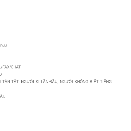
huu
L/FAX/CHAT
O
 TÀN TẬT, NGƯỜI ÐI LẦN ÐẦU, NGƯỜI KHÔNG BIẾT TIẾNG
ÃI.