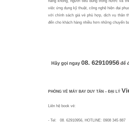
hàng không, người tiêu dùng trong nước và thế
việc ứng dụng kỹ thuật, công nghệ hiện đại phụ
với chính sách giá vé phù hợp, dịch vụ thân t
đến cho khách hàng nhiều hơn những chuyến bay 
08. 62910956
Hãy gọi ngay
để 
Vi
PHÒNG VÉ MÁY BAY DUY TÂN – ĐẠI LÝ
Liên hệ book vé:
- Tel: 08. 62910956, HOTLINE: 0908 345 887