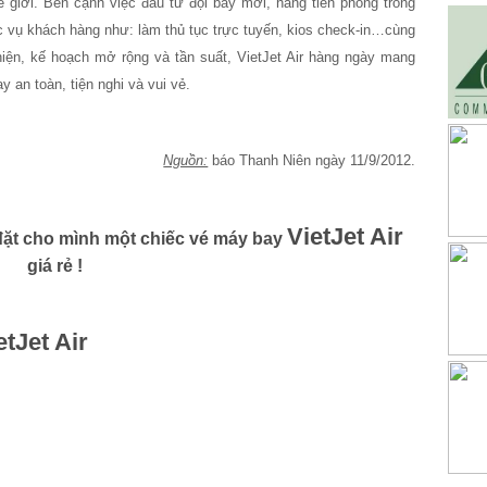
 giới. Bên cạnh việc đầu tư đội bay mới, hãng tiên phong trong
c vụ khách hàng như: làm thủ tục trực tuyến, kios check-in…cùng
hiện, kế hoạch mở rộng và tần suất, VietJet Air hàng ngày mang
an toàn, tiện nghi và vui vẻ.
Nguồn:
báo Thanh Niên ngày 11/9/2012.
VietJet Air
đặt cho mình một chiếc vé máy bay
giá rẻ !
etJet Air