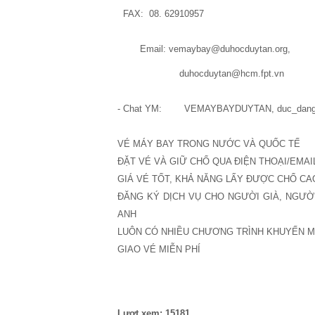
FAX: 08. 62910957
Email: vemaybay@duhocduytan.org,
duhocduytan@hcm.fpt.vn
- Chat YM: VEMAYBAYDUYTAN, duc_dang
VÉ MÁY BAY TRONG NƯỚC VÀ QUỐC TẾ
ÐẶT VÉ VÀ GIỮ CHỔ QUA ÐIỆN THOẠI/EMAI
GIÁ VÉ TỐT, KHẢ NĂNG LẤY ÐƯỢC CHỔ CA
ÐĂNG KÝ DỊCH VỤ CHO NGƯỜI GIÀ, NGƯỜI
ANH
LUÔN CÓ NHIỀU CHƯƠNG TRÌNH KHUYẾN M
GIAO VÉ MIỄN PHÍ
Lượt xem: 15181