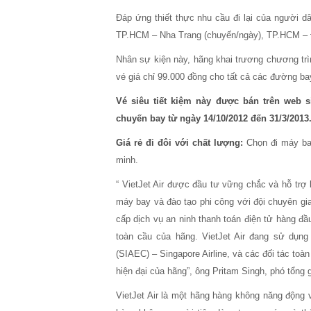
Đáp ứng thiết thực nhu cầu đi lại của người dâ
TP.HCM – Nha Trang (chuyến/ngày), TP.HCM – Đ
Nhân sự kiện này, hãng khai trương chương tr
vé giá chỉ 99.000 đồng cho tất cả các đường bay
Vé siêu tiết kiệm này được bán trên web s
chuyến bay từ ngày 14/10/2012 đến 31/3/2013
Giá rẻ đi đôi với chất lượng:
Chọn đi máy bay
minh.
“ VietJet Air được đầu tư vững chắc và hỗ trợ 
máy bay và đào tạo phi công với đội chuyên gia
cấp dịch vụ an ninh thanh toán điện tử hàng đầu
toàn cầu của hãng. VietJet Air đang sử dụng
(SIAEC) – Singapore Airline, và các đối tác toà
hiện đại của hãng”, ông Pritam Singh, phó tổng g
VietJet Air là một hãng hàng không năng động