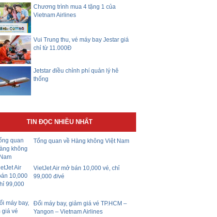
Chương trình mua 4 tặng 1 của
Vietnam Airlines
Vui Trung thu, vé máy bay Jestar giá
chỉ từ 11.000Đ
Jetstar điều chỉnh phí quản lý hê
thống
TIN ĐỌC NHIỀU NHẤT
Tổng quan về Hàng không Việt Nam
VietJet Air mở bán 10,000 vé, chỉ
99,000 đ/vé
Đổi máy bay, giảm giá vé TP.HCM –
Yangon – Vietnam Airlines