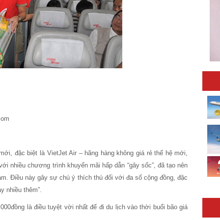
.com
ới, đặc biệt là VietJet Air – hãng hàng không giá rẻ thế hệ mới,
với nhiều chương trình khuyến mãi hấp dẫn “gây sốc”, đã tạo nên
am. Điều này gây sự chú ý thích thú đối với đa số cộng đồng, đặc
bay nhiều thêm”.
000đồng là điều tuyệt vời nhất để đi du lịch vào thời buổi bão giá