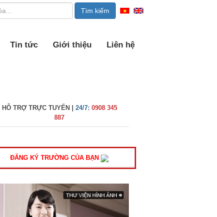
Tin tức
Giới thiệu
Liên hệ
HỖ TRỢ TRỰC TUYẾN |
24/7:
0908 345
887
ĐĂNG KÝ TRƯỜNG CỦA BẠN