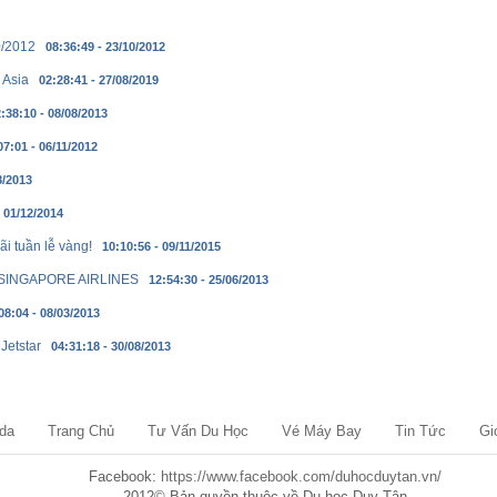
0/2012
08:36:49 - 23/10/2012
 Asia
02:28:41 - 27/08/2019
:38:10 - 08/08/2013
07:01 - 06/11/2012
8/2013
- 01/12/2014
ãi tuần lễ vàng!
10:10:56 - 09/11/2015
SINGAPORE AIRLINES
12:54:30 - 25/06/2013
08:04 - 08/03/2013
Jetstar
04:31:18 - 30/08/2013
da
Trang Chủ
Tư Vấn Du Học
Vé Máy Bay
Tin Tức
Gi
Facebook:
https://www.facebook.com/duhocduytan.vn/
2012© Bản quyền thuộc về Du học Duy Tân