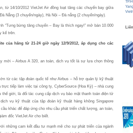
n, từ 14/10/2012 VietJet Air đồng loạt tăng các chuyến bay giữa
à Nẵng (3 chuyến/ngày), Hà Nội – Đà nẵng (2 chuyến/ngày).
ình “Tưng bừng tăng chuyến – Bay là thích ngay!” mở bán 10.000
Liên
 kể trên.
ite của hãng từ 21-24 giờ ngày 12/9/2012, áp dụng cho các
.
 mới – Airbus A 320, an toàn, dịch vụ tốt là sự lựa chọn thông
lớn từ các tập đoàn quốc tế như Airbus – hỗ trợ quản lý kỹ thuật
 trực tiếp làm việc tại công ty, CyberSource (Hoa Kỳ) – nhà cung
 thế giới, là đối tác cung cấp dịch vụ bảo mật thanh toán điện tử
 dịch vụ kỹ thuật của tập đoàn kỹ thuật hàng không Singapore
n cầu khác để đáp ứng cho nhu cầu phát triển chất lượng, an toàn,
iám đốc VietJet Air cho biết.
 với những cam kết đầu tư mạnh mẽ cho sự phát triển của ngành