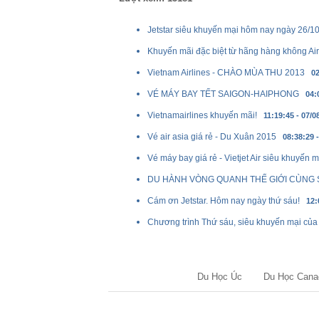
Jetstar siêu khuyến mại hôm nay ngày 26/1
Khuyến mãi đặc biệt từ hãng hàng không Air
Vietnam Airlines - CHÀO MÙA THU 2013
02
VÉ MÁY BAY TẾT SAIGON-HAIPHONG
04:
Vietnamairlines khuyến mãi!
11:19:45 - 07/0
Vé air asia giá rẻ - Du Xuân 2015
08:38:29 
Vé máy bay giá rẻ - Vietjet Air siêu khuyến m
DU HÀNH VÒNG QUANH THẾ GIỚI CÙNG 
Cám ơn Jetstar. Hôm nay ngày thứ sáu!
12:
Chương trình Thứ sáu, siêu khuyến mại của 
Du Học Úc
Du Học Cana