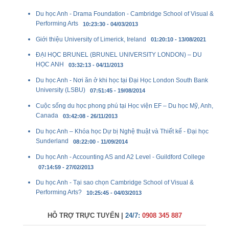
Du học Anh - Drama Foundation - Cambridge School of Visual &
Performing Arts
10:23:30 - 04/03/2013
Giới thiệu University of Limerick, Ireland
01:20:10 - 13/08/2021
ĐẠI HỌC BRUNEL (BRUNEL UNIVERSITY LONDON) – DU
HỌC ANH
03:32:13 - 04/11/2013
Du học Anh - Nơi ăn ở khi học tại Đại Học London South Bank
University (LSBU)
07:51:45 - 19/08/2014
Cuộc sống du học phong phú tại Học viện EF – Du học Mỹ, Anh,
Canada
03:42:08 - 26/11/2013
Du học Anh – Khóa học Dự bị Nghệ thuật và Thiết kế - Đại học
Sunderland
08:22:00 - 11/09/2014
Du học Anh - Accounting AS and A2 Level - Guildford College
07:14:59 - 27/02/2013
Du học Anh - Tại sao chọn Cambridge School of Visual &
Performing Arts?
10:25:45 - 04/03/2013
HỖ TRỢ TRỰC TUYẾN |
24/7:
0908 345 887