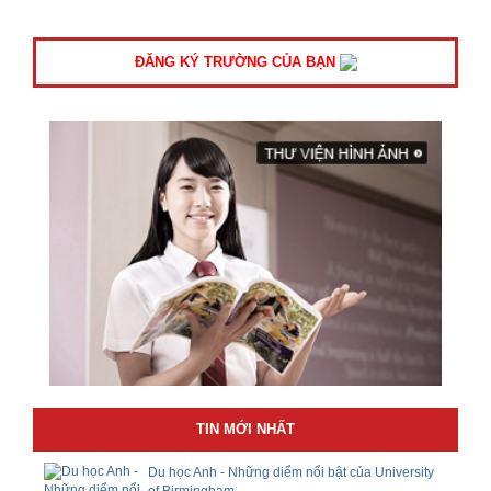
ĐĂNG KÝ TRƯỜNG CỦA BẠN
TIN MỚI NHẤT
Du học Anh - Những diểm nổi bật của University