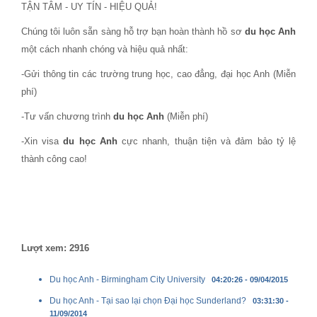
TẬN TÂM - UY TÍN - HIỆU QUẢ!
Chúng tôi luôn sẵn sàng hỗ trợ bạn hoàn thành hồ sơ
du học Anh
một cách nhanh chóng và hiệu quả nhất:
-Gửi thông tin các trường trung học, cao đẳng, đại học Anh (Miễn
phí)
-Tư vấn chương trình
du học Anh
(Miễn phí)
-Xin visa
du học Anh
cực nhanh, thuận tiện và đảm bảo tỷ lệ
thành công cao!
Lượt xem: 2916
Du học Anh - Birmingham City University
04:20:26 - 09/04/2015
Du học Anh - Tại sao lại chọn Đại học Sunderland?
03:31:30 -
11/09/2014