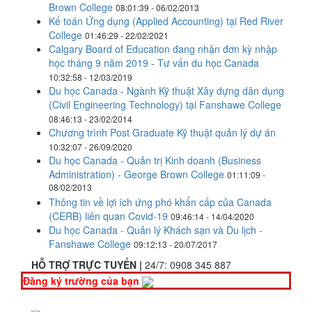
Brown College
08:01:39 - 06/02/2013
Kế toán Ứng dụng (Applied Accounting) tại Red River
College
01:46:29 - 22/02/2021
Calgary Board of Education đang nhận đơn kỳ nhập
học tháng 9 năm 2019 - Tư vấn du học Canada
10:32:58 - 12/03/2019
Du học Canada - Ngành Kỹ thuật Xây dựng dân dụng
(Civil Engineering Technology) tại Fanshawe College
08:46:13 - 23/02/2014
Chương trình Post Graduate Kỹ thuật quản lý dự án
10:32:07 - 26/09/2020
Du học Canada - Quản trị Kinh doanh (Business
Administration) - George Brown College
01:11:09 -
08/02/2013
Thông tin về lợi ích ứng phó khẩn cấp của Canada
(CERB) liên quan Covid-19
09:46:14 - 14/04/2020
Du học Canada - Quản lý Khách sạn và Du lịch -
Fanshawe College
09:12:13 - 20/07/2017
HỖ TRỢ TRỰC TUYẾN |
24/7:
0908 345 887
Đăng ký trường của bạn