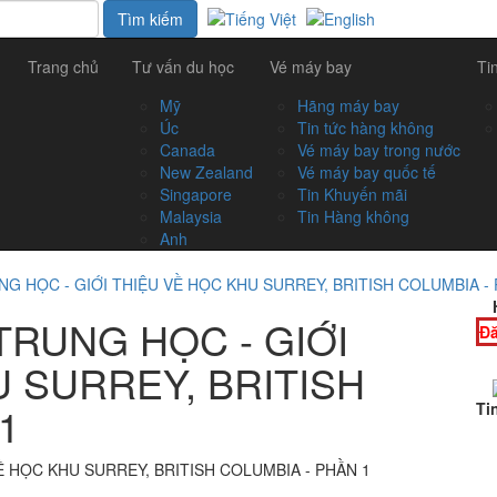
Trang chủ
Tư vấn du học
Vé máy bay
Ti
Mỹ
Hãng máy bay
Úc
Tin tức hàng không
Canada
Vé máy bay trong nước
New Zealand
Vé máy bay quốc tế
Singapore
Tin Khuyến mãi
Malaysia
Tin Hàng không
Anh
G HỌC - GIỚI THIỆU VỀ HỌC KHU SURREY, BRITISH COLUMBIA - 
TRUNG HỌC - GIỚI
Đă
 SURREY, BRITISH
1
Ti