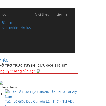
n tức
Giới thiệu
Liên hệ
Bản tin
Kinh nghiệm du học
PHẦN 1
HỖ TRỢ TRỰC TUYẾN |
24/7:
0908 345 887
ng ký trường của bạn
n tiêu điểm
Tuần Lễ Giáo Dục Canada Lần Thứ 4 Tại Việt