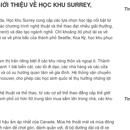
GIỚI THIỆU VỀ HỌC KHU SURREY,
Ti
, Học khu Surrey cung cấp các lựa chọn học tập nổi bật từ
c chương trình nghệ thuật và thể thao đạt nhiều giải thưởng,
ment) và đào tạo ngành nghề. Chỉ khoảng 30 phút lái xe về
 xe về phía bắc của thành phố Seattle, Koa Kỳ, học khu phục
âm thị trấn riêng biệt ở các khu nông thôn và ngoại ô. Thành
anh 1 bãi biển cát, các lối đi dạo, các nhà hàng và các cửa
n và có xu hướng quan tâm về gia đình. Hệ thống vận chuyển
ancouver, cho phép các học sinh quốc tế thụ hưởng những lợi
ệ thuật và thể thao, từ các cơ sở thể thao đẳng cấp thế giới
hành phố có hơn 50 trung tâm mua sắm lớn trong nhà, các khu
Ti
khí hậu ấm áp nhất của Canada. Mùa hè thoải mái và mùa đông
 năm để chơi gôn, đánh quần vợt, đi bộ đường dài và đi xe