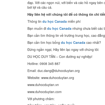
đạp. Với các ngọn núi, với biển và các hồ ngay bên cạ
bơi lợi và câu cá.
Hãy liên hệ với chúng tôi để có thông tin chi tiế
Thông tin
du học Canada
miễn phí
Bạn muốn đi
du học Canada
nhưng chưa biết các 
Bạn cần tìm thông tin về trường trung học, cao đẳn
Bạn cần tìm học bổng
du học Canada
cao nhất?
Đừng ngần ngại, Hãy liên lạc ngay với chúng tôi:
DU HỌC DUY TÂN – Con đường sự nghiệp!
Hotline: 0908 345 887
Email: duc.dang@duhocduytan.org
Website: www.duhocduytan.org
www.duhocduytan.vn
www.duhocduytan.com
Với phương châm: