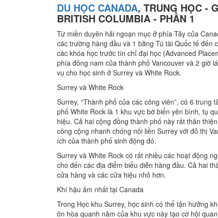
DU HỌC CANADA
, TRUNG HỌC - 
BRITISH COLUMBIA - PHẦN 1
Từ miền duyên hải ngoạn mục ở phía Tây của Canada
các trường hàng đầu và 1 bằng Tú tài Quốc tế đến cá
các khóa học trước tín chỉ đại học (Advanced Place
phía đông nam của thành phố Vancouver và 2 giờ lái
vụ cho học sinh ở Surrey và White Rock.
Surrey và White Rock
Surrey, “Thành phố của các công viên”, có 6 trung t
phố White Rock là 1 khu vực bờ biển yên bình, tụ qu
hiệu. Cả hai cộng đồng thành phố này rất thân thiệ
công cộng nhanh chóng nối liền Surrey với đô thị V
ích của thành phố sinh động đó.
Surrey và White Rock có rất nhiều các hoạt động ngh
cho đến các địa điểm biểu diễn hàng đầu. Cả hai t
cửa hàng và các cửa hiệu nhỏ hơn.
Khí hậu ấm nhất tại Canada
Trong Học khu Surrey, học sinh có thể tận hưởng 
ôn hòa quanh năm của khu vực này tạo cơ hội quanh