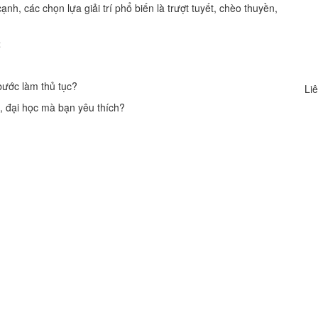
nh, các chọn lựa giải trí phổ biến là trượt tuyết, chèo thuyền,
t
bước làm thủ tục?
Liê
g, đại học mà bạn yêu thích?