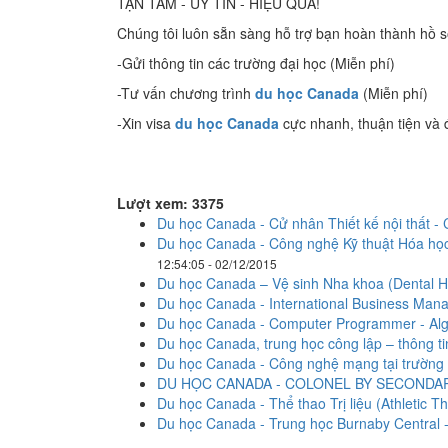
TẬN TÂM - UY TÍN - HIỆU QUẢ!
Chúng tôi luôn sẵn sàng hỗ trợ bạn hoàn thành hồ 
-Gửi thông tin các trường đại học (Miễn phí)
-Tư vấn chương trình
du học Canada
(Miễn phí)
-Xin visa
du học Canada
cực nhanh, thuận tiện và 
Lượt xem: 3375
Du học Canada - Cử nhân Thiết kế nội thất -
Du học Canada - Công nghệ Kỹ thuật Hóa học
12:54:05 - 02/12/2015
Du học Canada – Vệ sinh Nha khoa (Dental H
Du học Canada - International Business Man
Du học Canada - Computer Programmer - Alg
Du học Canada, trung học công lập – thông ti
Du học Canada - Công nghệ mạng tại trường 
DU HỌC CANADA - COLONEL BY SECONDA
Du học Canada - Thể thao Trị liệu (Athletic T
Du học Canada - Trung học Burnaby Central - 