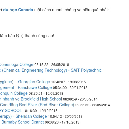
sơ
du học Canada
một cách nhanh chóng và hiệu quả nhất:
đảm bảo tỷ lệ thành công cao!
 Conestoga College
08:15:22 - 26/05/2018
 (Chemical Engineering Technology) - SAIT Polytechnic
ygiene) – Georgian College
10:46:07 - 19/08/2015
agement - Fanshawe College
05:34:00 - 30/01/2018
onquin College
08:30:51 - 15/09/2018
n nhanh về Brookfield High School
08:09:59 - 26/05/2014
Cao đẳng Red River (Red River College)
09:55:32 - 22/05/2014
RY SCHOOL
10:16:30 - 19/10/2015
herapy) - Sheridan College
10:54:12 - 30/05/2013
Burnaby School District
06:08:20 - 17/10/2013