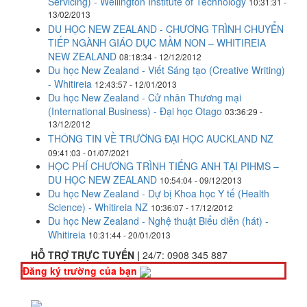
Servicing) - Wellington Institute of Technology
10:31:31 -
13/02/2013
DU HỌC NEW ZEALAND - CHƯƠNG TRÌNH CHUYỂN
TIẾP NGÀNH GIÁO DỤC MẦM NON – WHITIREIA
NEW ZEALAND
08:18:34 - 12/12/2012
Du học New Zealand - Viết Sáng tạo (Creative Writing)
- Whitireia
12:43:57 - 12/01/2013
Du học New Zealand - Cử nhân Thương mại
(International Business) - Đại học Otago
03:36:29 -
13/12/2012
THÔNG TIN VỀ TRƯỜNG ĐẠI HỌC AUCKLAND NZ
09:41:03 - 01/07/2021
HỌC PHÍ CHƯƠNG TRÌNH TIẾNG ANH TẠI PIHMS –
DU HỌC NEW ZEALAND
10:54:04 - 09/12/2013
Du học New Zealand - Dự bị Khoa học Y tế (Health
Science) - Whitireia NZ
10:36:07 - 17/12/2012
Du học New Zealand - Nghệ thuật Biểu diễn (hát) -
Whitireia
10:31:44 - 20/01/2013
HỖ TRỢ TRỰC TUYẾN |
24/7:
0908 345 887
Đăng ký trường của bạn