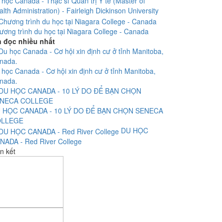
 học Canada - Thạc sĩ Quản trị Y tế (Master of
lth Administration) - Fairleigh Dickinson University
ương trình du học tại Niagara College - Canada
n đọc nhiều nhất
 học Canada - Cơ hội xin định cư ở tỉnh Manitoba,
nada.
 HỌC CANADA - 10 LÝ DO ĐỂ BẠN CHỌN SENECA
LLEGE
DU HỌC
NADA - Red River College
n kết