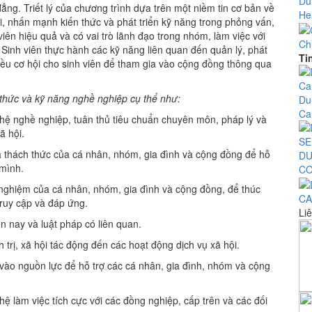
Du
ng. Triết lý của chương trình dựa trên một niềm tin cơ bản về
Hea
i, nhấn mạnh kiến thức và phát triển kỹ năng trong phỏng vấn,
iên hiệu quả và có vai trò lãnh đạo trong nhóm, làm việc với
Ch
 Sinh viên thực hành các kỹ năng liên quan đến quản lý, phát
Ti
iều cơ hội cho sinh viên để tham gia vào cộng đồng thông qua
thức và kỹ năng nghề nghiệp cụ thể như:
Du
Ca
hệ nghề nghiệp, tuân thủ tiêu chuẩn chuyên môn, pháp lý và
ã hội.
hách thức của cá nhân, nhóm, gia đình và cộng đồng để hỗ
DU
 mình.
CO
hiệm của cá nhân, nhóm, gia đình và cộng đồng, để thúc
CA
truy cập và đáp ứng.
Liê
 nay và luật pháp có liên quan.
trị, xã hội tác động đến các hoạt động dịch vụ xã hội.
o nguồn lực để hỗ trợ các cá nhân, gia đình, nhóm và cộng
 làm việc tích cực với các đồng nghiệp, cấp trên và các đối