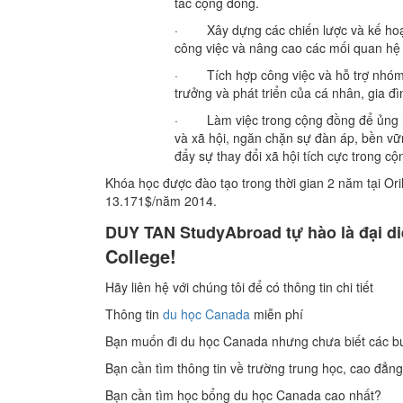
tác cộng đồng.
· Xây dựng các chiến lược và kế hoạch
công việc và nâng cao các mối quan hệ 
· Tích hợp công việc và hỗ trợ nhóm k
trưởng và phát triển của cá nhân, gia đ
· Làm việc trong cộng đồng để ủng hộ 
và xã hội, ngăn chặn sự đàn áp, bền vữ
đẩy sự thay đổi xã hội tích cực trong cộ
Khóa học được đào tạo trong thời gian 2 năm tại Ori
13.171$/năm 2014.
DUY TAN StudyAbroad tự hào là đại di
College!
Hãy liên hệ với chúng tôi để có thông tin chi tiết
Thông tin
du học Canada
miễn phí
Bạn muốn đi du học Canada nhưng chưa biết các bư
Bạn cần tìm thông tin về trường trung học, cao đẳn
Bạn cần tìm học bổng du học Canada cao nhất?