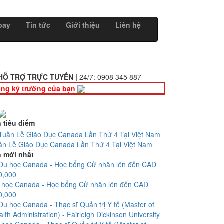
bay
Tin tức
Giới thiệu
Liên hệ
HỖ TRỢ TRỰC TUYẾN |
24/7:
0908 345 887
ng ký trường của bạn
n tiêu điểm
ần Lễ Giáo Dục Canada Lần Thứ 4 Tại Việt Nam
n mới nhất
 học Canada - Học bổng Cử nhân lên đến CAD
0,000