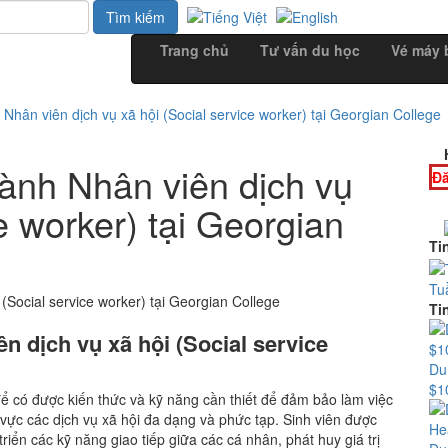
Trang chủ
Tư vấn du học
Vé máy 
hân viên dịch vụ xã hội (Social service worker) tại Georgian College
ành Nhân viên dịch vụ
Đă
e worker) tại Georgian
Ti
Tu
Ti
n dịch vụ xã hội (Social service
Du
$1
ể có được kiến thức và kỹ năng cần thiết để đảm bảo làm việc
h vực các dịch vụ xã hội đa dạng và phức tạp. Sinh viên được
 triển các kỹ năng giao tiếp giữa các cá nhân, phát huy giá trị