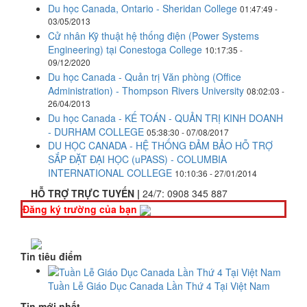
Du học Canada, Ontario - Sheridan College
01:47:49 -
03/05/2013
Cử nhân Kỹ thuật hệ thống điện (Power Systems
Engineering) tại Conestoga College
10:17:35 -
09/12/2020
Du học Canada - Quản trị Văn phòng (Office
Administration) - Thompson Rivers University
08:02:03 -
26/04/2013
Du học Canada - KẾ TOÁN - QUẢN TRỊ KINH DOANH
- DURHAM COLLEGE
05:38:30 - 07/08/2017
DU HỌC CANADA - HỆ THỐNG ĐẢM BẢO HỖ TRỢ
SẮP ĐẶT ĐẠI HỌC (uPASS) - COLUMBIA
INTERNATIONAL COLLEGE
10:10:36 - 27/01/2014
HỖ TRỢ TRỰC TUYẾN |
24/7:
0908 345 887
Đăng ký trường của bạn
Tin tiêu điểm
Tuần Lễ Giáo Dục Canada Lần Thứ 4 Tại Việt Nam
Tin mới nhất