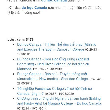
-Tư vấn chương trình
du học Canada
(Miễn phí)
-Xin visa
du học Canada
cực nhanh, thuận tiện và đảm bảo
tỷ lệ thành công cao!
Lượt xem: 5476
Du học Canada - Trị liệu Thể dục thể thao (Athletic
and Exercise Therapy) – Camosun College
02:29:13 -
10/08/2013
Du học Canada - Hóa Học Ứng Dụng (Applied
Chemistry) - Red River College, cơ hội định cư
Manitoba
12:36:07 - 16/01/2013
Du học Canada - Báo chí - Truyền thông mới
(Journalism – New media) - Sheridan College
05:49:42 -
28/05/2013
Tốt nghiệp Fanshawe College với cơ hội định cư
Canada rộng mở
10:06:57 - 19/05/2020
Chương trình chứng chỉ Nghệ thuật làm bánh (Baking
and Pastry Arts) tại Niagara College – Du học Canada
05:32:14 - 10/01/2014