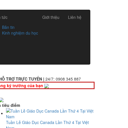
n tức
Giới thiệu
Liên hệ
Bản tin
Kinh nghiệm du học
HỖ TRỢ TRỰC TUYẾN |
24/7:
0908 345 887
ng ký trường của bạn
n tiêu điểm
Tuần Lễ Giáo Dục Canada Lần Thứ 4 Tại Việt