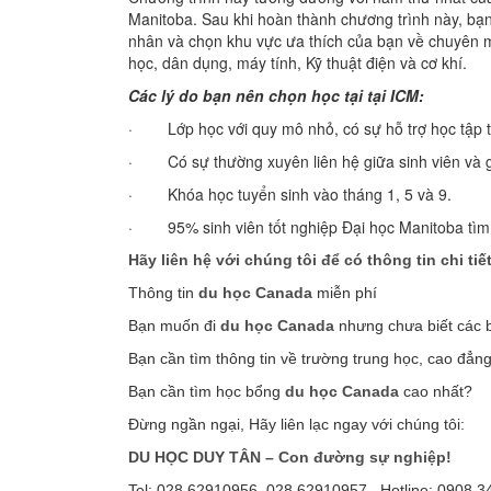
Manitoba. Sau khi hoàn thành chương trình này, bạn 
nhân và chọn khu vực ưa thích của bạn về chuyên 
học, dân dụng, máy tính, Kỹ thuật điện và cơ khí.
Các lý do bạn nên chọn học tại tại ICM:
· Lớp học với quy mô nhỏ, có sự hỗ trợ học tập t
· Có sự thường xuyên liên hệ giữa sinh viên và g
· Khóa học tuyển sinh vào tháng 1, 5 và 9.
· 95% sinh viên tốt nghiệp Đại học Manitoba tìm 
Hãy liên hệ với chúng tôi để có thông tin chi tiế
Thông tin
du học Canada
miễn phí
Bạn muốn đi
du học Canada
nhưng chưa biết các 
Bạn cần tìm thông tin về trường trung học, cao đẳn
Bạn cần tìm học bổng
du học Canada
cao nhất?
Đừng ngần ngại, Hãy liên lạc ngay với chúng tôi:
DU HỌC DUY TÂN – Con đường sự nghiệp!
Tel: 028.62910956, 028.62910957 Hotline: 0908 3