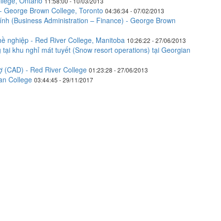
lege, Ontario
11:58:00 - 10/03/2013
- George Brown College, Toronto
04:36:34 - 07/02/2013
ính (Business Administration – Finance) - George Brown
ề nghiệp - Red River College, Manitoba
10:26:22 - 27/06/2013
ại khu nghỉ mát tuyết (Snow resort operations) tại Georgian
ợ (CAD) - Red River College
01:23:28 - 27/06/2013
an College
03:44:45 - 29/11/2017