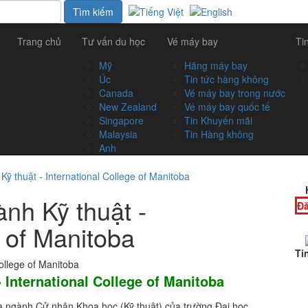
Trang chủ
Tư vấn du học
Vé máy bay
Ti
Mỹ
Hãng máy bay
Úc
Tin tức hàng không
Canada
Vé máy bay trong nước
New Zealand
Vé máy bay quốc tế
Singapore
Tin Khuyến mãi
Malaysia
Tin Hàng không
Anh
ỹ thuật - International College of Manitoba
nh Kỹ thuật -
Đă
e of Manitoba
Ti
- International College of Manitoba
a ngành Cử nhân Khoa học (Kỹ thuật) của trường Đại học