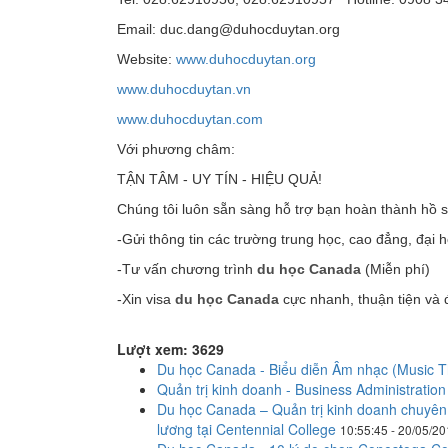
Email: duc.dang@duhocduytan.org
Website:
www.duhocduytan.org
www.duhocduytan.vn
www.duhocduytan.com
Với phương châm:
TẬN TÂM - UY TÍN - HIỆU QUẢ!
Chúng tôi luôn sẵn sàng hỗ trợ bạn hoàn thành hồ 
-Gửi thông tin các trường trung học, cao đẳng, đại 
-Tư vấn chương trình
du học Canada
(Miễn phí)
-Xin visa
du học Canada
cực nhanh, thuận tiện và 
Lượt xem: 3629
Du học Canada - Biểu diễn Âm nhạc (Music T
Quản trị kinh doanh - Business Administration
Du học Canada – Quản trị kinh doanh chuyên 
lương tại Centennial College
10:55:45 - 20/05/2