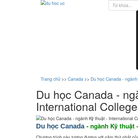
Trang chủ
>>
Canada
>>
Du học Canada - ngành K
Du học Canada - ngà
International Colleg
ngành Kỹ thuật 
Du học Canada
-
Chương trình này tương đương với năm thứ nhất củ