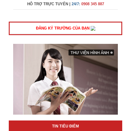
HỖ TRỢ TRỰC TUYẾN |
24/7:
0908 345 887
ĐĂNG KÝ TRƯỜNG CỦA BẠN
TIN TIÊU ĐIỂM