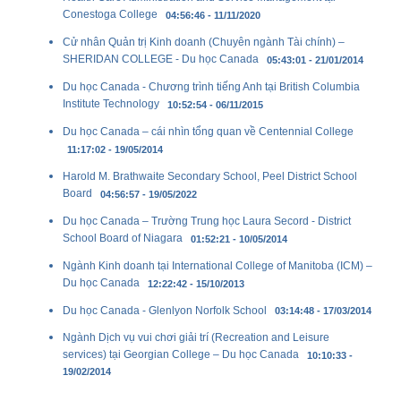
Conestoga College
04:56:46 - 11/11/2020
Cử nhân Quản trị Kinh doanh (Chuyên ngành Tài chính) –
SHERIDAN COLLEGE - Du học Canada
05:43:01 - 21/01/2014
Du học Canada - Chương trình tiếng Anh tại British Columbia
Institute Technology
10:52:54 - 06/11/2015
Du học Canada – cái nhìn tổng quan về Centennial College
11:17:02 - 19/05/2014
Harold M. Brathwaite Secondary School, Peel District School
Board
04:56:57 - 19/05/2022
Du học Canada – Trường Trung học Laura Secord - District
School Board of Niagara
01:52:21 - 10/05/2014
Ngành Kinh doanh tại International College of Manitoba (ICM) –
Du học Canada
12:22:42 - 15/10/2013
Du học Canada - Glenlyon Norfolk School
03:14:48 - 17/03/2014
Ngành Dịch vụ vui chơi giải trí (Recreation and Leisure
services) tại Georgian College – Du học Canada
10:10:33 -
19/02/2014