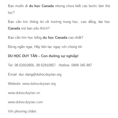
Bạn muốn đi
du học Canada
nhưng chưa biết các bước làm thủ
tục?
Bạn cần tìm thông tin về trường trung học, cao đẳng, đại học
Canada
mà bạn yêu thích?
Bạn cần tìm học bổng
du học Canada
cao nhất?
Đừng ngần ngại, Hãy liên lạc ngay với chúng tôi:
DU HỌC DUY TÂN – Con đường sự nghiệp!
Tel: 08.62910956, 08.62910957 Hotline: 0908 345 887
Email: duc.dang@duhocduytan.org
Website:
www.duhocduytan.org
www.duhocduytan.vn
www.duhocduytan.com
Với phương châm: