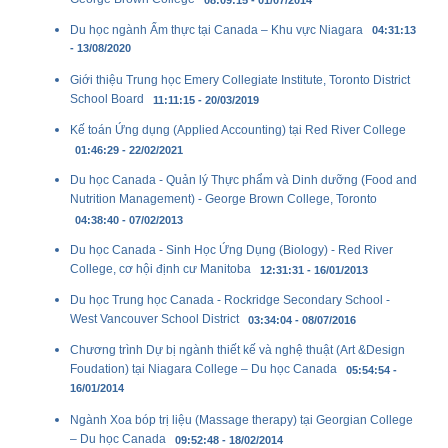
08:09:15 - 01/07/2014
Du học ngành Ẩm thực tại Canada – Khu vực Niagara
04:31:13
- 13/08/2020
Giới thiệu Trung học Emery Collegiate Institute, Toronto District
School Board
11:11:15 - 20/03/2019
Kế toán Ứng dụng (Applied Accounting) tại Red River College
01:46:29 - 22/02/2021
Du học Canada - Quản lý Thực phẩm và Dinh dưỡng (Food and
Nutrition Management) - George Brown College, Toronto
04:38:40 - 07/02/2013
Du học Canada - Sinh Học Ứng Dụng (Biology) - Red River
College, cơ hội định cư Manitoba
12:31:31 - 16/01/2013
Du học Trung học Canada - Rockridge Secondary School -
West Vancouver School District
03:34:04 - 08/07/2016
Chương trình Dự bị ngành thiết kế và nghệ thuật (Art &Design
Foudation) tại Niagara College – Du học Canada
05:54:54 -
16/01/2014
Ngành Xoa bóp trị liệu (Massage therapy) tại Georgian College
– Du học Canada
09:52:48 - 18/02/2014