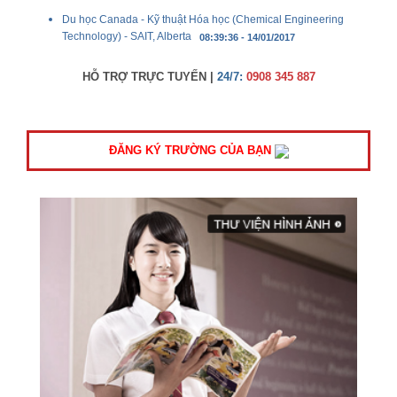
Du học Canada - Kỹ thuật Hóa học (Chemical Engineering
Technology) - SAIT, Alberta
08:39:36 - 14/01/2017
HỖ TRỢ TRỰC TUYẾN |
24/7:
0908 345 887
ĐĂNG KÝ TRƯỜNG CỦA BẠN