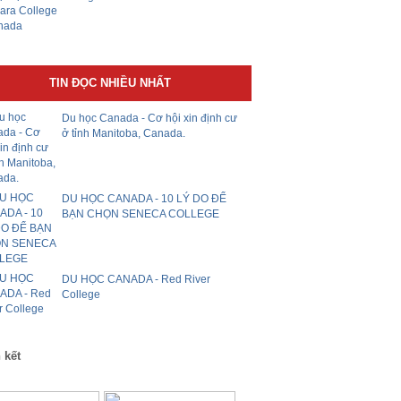
TIN ĐỌC NHIỀU NHẤT
Du học Canada - Cơ hội xin định cư
ở tỉnh Manitoba, Canada.
DU HỌC CANADA - 10 LÝ DO ĐỂ
BẠN CHỌN SENECA COLLEGE
DU HỌC CANADA - Red River
College
 kết