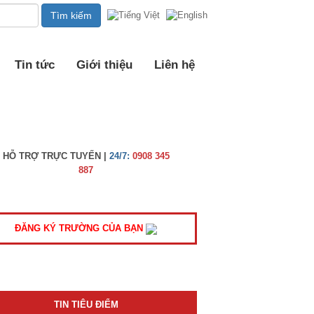
Tin tức
Giới thiệu
Liên hệ
HỖ TRỢ TRỰC TUYẾN |
24/7:
0908 345
887
ĐĂNG KÝ TRƯỜNG CỦA BẠN
TIN TIÊU ĐIỂM