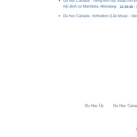
Du học Canada - Tiếng Anh học thuật cho Đ
hội định cư Manitoba, Winnipeg.
12:16:56 - 
Du học Canada - Activation (Lão khoa) – G
Du Học Úc
Du Học Cana