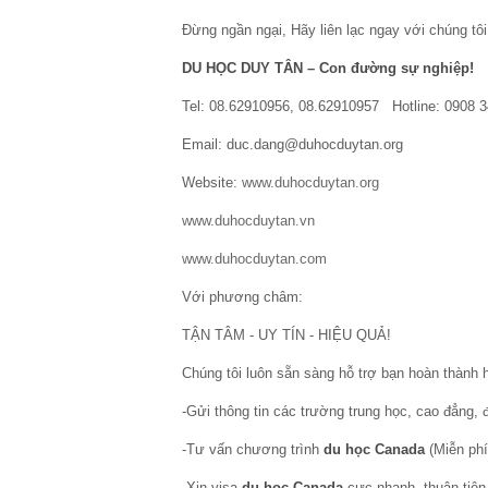
Đừng ngần ngại, Hãy liên lạc ngay với chúng tôi
DU HỌC DUY TÂN – Con đường sự nghiệp!
Tel: 08.62910956, 08.62910957 Hotline: 0908 
Email: duc.dang@duhocduytan.org
Website:
www.duhocduytan.org
www.duhocduytan.vn
www.duhocduytan.com
Với phương châm:
TẬN TÂM - UY TÍN - HIỆU QUẢ!
Chúng tôi luôn sẵn sàng hỗ trợ bạn hoàn thành
-Gửi thông tin các trường trung học, cao đẳng, 
-Tư vấn chương trình
du học Canada
(Miễn phí
-Xin visa
du học Canada
cực nhanh, thuận tiện