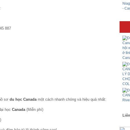
:
345 887
 hồ sơ
du học Canada
một cách nhanh chóng và hiệu quả nhất:
đại học
Canada
(Miễn phí)
Liên
)
 và đảm bảo tỷ lệ thành công cao!