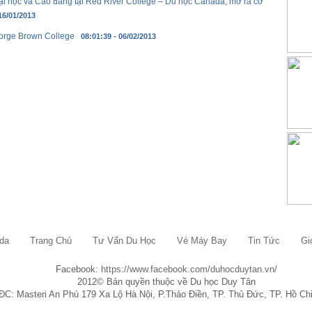
ại học và Cao đẳng tại Red River College – Du học Canada, mở ra cơ
16/01/2013
eorge Brown College
08:01:39 - 06/02/2013
da
Trang Chủ
Tư Vấn Du Học
Vé Máy Bay
Tin Tức
Gi
Facebook:
https://www.facebook.com/duhocduytan.vn/
2012© Bản quyền thuộc về Du học Duy Tân
ĐC: Masteri An Phú 179 Xa Lộ Hà Nội, P.Thảo Điền, TP. Thủ Đức, TP. Hồ Ch