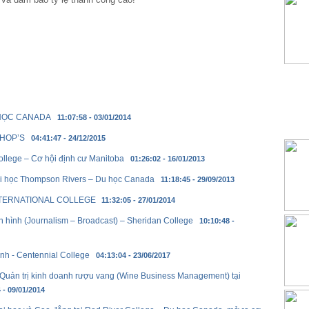
 HỌC CANADA
11:07:58 - 03/01/2014
SHOP’S
04:41:47 - 24/12/2015
ollege – Cơ hội định cư Manitoba
01:26:02 - 16/01/2013
Đại học Thompson Rivers – Du học Canada
11:18:45 - 29/09/2013
NTERNATIONAL COLLEGE
11:32:05 - 27/01/2014
n hình (Journalism – Broadcast) – Sheridan College
10:10:48 -
nh - Centennial College
04:13:04 - 23/06/2017
Quản trị kinh doanh rượu vang (Wine Business Management) tại
 - 09/01/2014