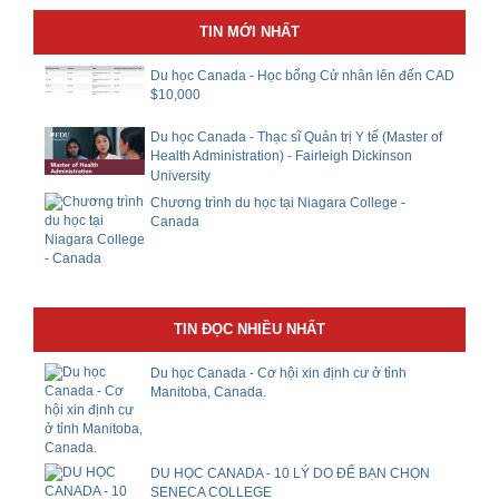
TIN MỚI NHẤT
Du học Canada - Học bổng Cử nhân lên đến CAD
$10,000
Du học Canada - Thạc sĩ Quản trị Y tế (Master of
Health Administration) - Fairleigh Dickinson
University
Chương trình du học tại Niagara College -
Canada
TIN ĐỌC NHIỀU NHẤT
Du học Canada - Cơ hội xin định cư ở tỉnh
Manitoba, Canada.
DU HỌC CANADA - 10 LÝ DO ĐỂ BẠN CHỌN
SENECA COLLEGE