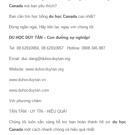
Canada
mà bạn yêu thích?
Bạn cần tìm học bổng
du học Canada
cao nhất?
Đừng ngần ngại, Hãy liên lạc ngay với chúng tôi:
DU HỌC DUY TÂN – Con đường sự nghiệp!
Tel: 08.62910956, 08.62910957 Hotline: 0908 345 887
Email: duc.dang@duhocduytan.org
Website:
www.duhocduytan.org
www.duhocduytan.vn
www.duhocduytan.com
Với phương châm:
TẬN TÂM - UY TÍN - HIỆU QUẢ!
Chúng tôi luôn sẵn sàng hỗ trợ bạn hoàn thành hồ sơ
du học
Canada
một cách nhanh chóng và hiệu quả nhất: