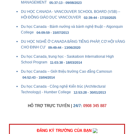
MANAGEMENT
05:37:13 - 09/08/2023
DU HỌC CANADA - VANCOUVER SCHOOL BOARD (VSB) –
HỘI ĐỒNG GIÁO DỤC VANCOUVER
02:39:44 - 17/10/2025
Du học Canada - Bánh nướng và bánh nghệ thuật – Algonquin
College
04:09:59 - 15/07/2013
DU HỌC NGHỀ Ở CANADA BẰNG TIẾNG PHÁP, CƠ HỘI VÀNG
CHO ĐỊNH CƯ
09:49:44 - 13/06/2020
Du học Canada, trung học - Saskatoon International High
School Program
11:03:38 - 18/03/2014
Du học Canada – Giới thiệu trường Cao đẳng Camosun
04:52:43 - 15/04/2014
Du học Canada - Công nghệ Kiến trúc (Architectural
Technology) - Humber College
12:53:28 - 30/01/2013
HỖ TRỢ TRỰC TUYẾN |
24/7:
0908 345 887
ĐĂNG KÝ TRƯỜNG CỦA BẠN