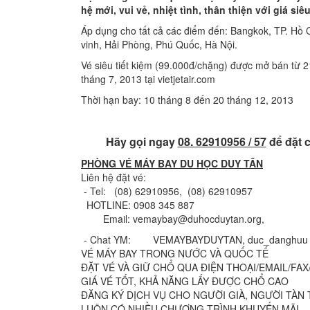
hệ mới, vui vẻ, nhiệt tình, thân thiện
với giá siêu
Áp dụng cho tất cả các điểm đến: Bangkok, TP. Hồ 
vinh, Hải Phòng, Phú Quốc, Hà Nội.
Vé siêu tiết kiệm (99.000đ/chặng) được mở bán từ 2
tháng 7, 2013 tại vietjetair.com
Thời hạn bay: 10 tháng 8 đến 20 tháng 12, 2013
Hãy gọi ngay
08. 62910956 / 57
để đặt c
PHÒNG VÉ MÁY BAY DU HỌC DUY TÂN
Liên hệ đặt vé:
- Tel: (08) 62910956, (08) 62910957
HOTLINE: 0908 345 887
Email: vemaybay@duhocduytan.org,
- Chat YM: VEMAYBAYDUYTAN, duc_danghuu
VÉ MÁY BAY TRONG NƯỚC VÀ QUỐC TẾ
ÐẶT VÉ VÀ GIỮ CHỔ QUA ÐIỆN THOẠI/EMAIL/FAX
GIÁ VÉ TỐT, KHẢ NĂNG LẤY ÐƯỢC CHỔ CAO
ÐĂNG KÝ DỊCH VỤ CHO NGƯỜI GIÀ, NGƯỜI TÀN 
LUÔN CÓ NHIỀU CHƯƠNG TRÌNH KHUYẾN MÃI.