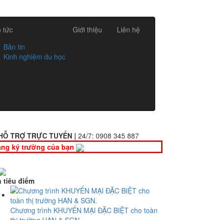
n tức
Giới thiệu
Liên hệ
Bản tin
Kinh nghiệm du học
HỖ TRỢ TRỰC TUYẾN |
24/7:
0908 345 887
ng ký trường của bạn
n tiêu điểm
Chương trình KHUYẾN MẠI ĐẶC BIỆT cho toàn