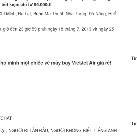
 tiết kiệm chỉ từ
99.000đ!
Chí Minh, Đà Lạt, Buôn Ma Thuột, Nha Trang, Đà Nẵng, Huế,
1 giờ đến 23 giờ 59 phút ngày 18 tháng 7, 2013 và ngày 25
Ti
ho mình một chiếc vé máy bay VietJet Air giá rẻ!
/CHAT
Ti
TẬT, NGƯỜI ÐI LẦN ÐẦU, NGƯỜI KHÔNG BIẾT TIẾNG ANH