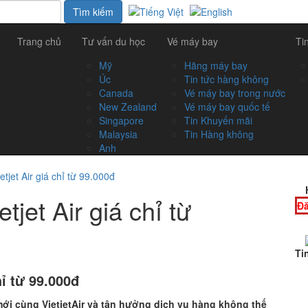
Trang chủ
Tư vấn du học
Vé máy bay
Ti
Mỹ
Hãng máy bay
Úc
Tin tức hàng không
Canada
Vé máy bay trong nước
New Zealand
Vé máy bay quốc tế
Singapore
Tin Khuyến mãi
Malaysia
Tin Hàng không
Anh
tjet Air giá chỉ từ 99.000đ
tjet Air giá chỉ từ
Đă
Ti
hỉ từ 99.000đ
ới cùng VietjetAir và tận hưởng dịch vụ
hàng không thế