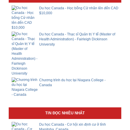
Du học Canada - Học bổng Cử nhân lên đến CAD
$10,000
Du học Canada - Thạc sĩ Quản trị Y tế (Master of
Health Administration) - Fairleigh Dickinson
University
Chương trình du học tại Niagara College -
Canada
TIN ĐỌC NHIỀU NHẤT
Du học Canada - Cơ hội xin định cư ở tỉnh
Manitoba, Canada.