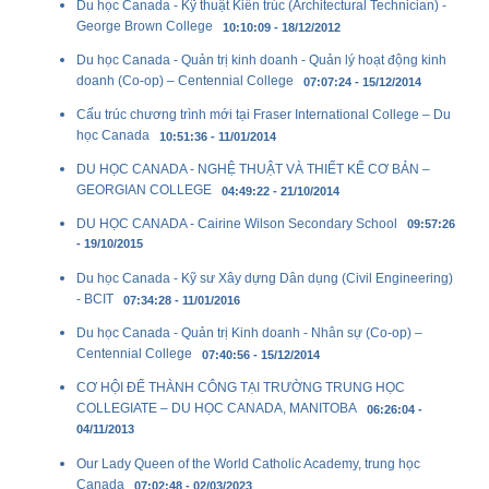
Du học Canada - Kỹ thuật Kiến trúc (Architectural Technician) -
George Brown College
10:10:09 - 18/12/2012
Du học Canada - Quản trị kinh doanh - Quản lý hoạt động kinh
doanh (Co-op) – Centennial College
07:07:24 - 15/12/2014
Cấu trúc chương trình mới tại Fraser International College – Du
học Canada
10:51:36 - 11/01/2014
DU HỌC CANADA - NGHỆ THUẬT VÀ THIẾT KẾ CƠ BẢN –
GEORGIAN COLLEGE
04:49:22 - 21/10/2014
DU HỌC CANADA - Cairine Wilson Secondary School
09:57:26
- 19/10/2015
Du học Canada - Kỹ sư Xây dựng Dân dụng (Civil Engineering)
- BCIT
07:34:28 - 11/01/2016
Du học Canada - Quản trị Kinh doanh - Nhân sự (Co-op) –
Centennial College
07:40:56 - 15/12/2014
CƠ HỘI ĐỂ THÀNH CÔNG TẠI TRƯỜNG TRUNG HỌC
COLLEGIATE – DU HỌC CANADA, MANITOBA
06:26:04 -
04/11/2013
Our Lady Queen of the World Catholic Academy, trung học
Canada
07:02:48 - 02/03/2023