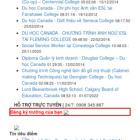
(Co-op) – Centennial College
05:02:06 - 15/12/2014
Du học Canada - Chi phí học Anh văn ESL tại
Fanshawe College
08:31:16 - 19/12/2012
Du học Canada - Giới thiệu về Seneca College
08:17:50
- 25/03/2014
DU HỌC CANADA - CHƯƠNG TRÌNH ANH NGỮ ESL
TẠI FLEMING COLLEGE
09:48:50 - 22/02/2016
Social Service Worker tại Conestoga College
10:48:03 -
25/11/2020
Diploma Quản lý kinh doanh - Douglas College – Du
học Canada
01:29:35 - 12/02/2014
Chương trình Công nghệ làm đồ gỗ mỹ thuật (Cabinet-
making Techniques) tại Georgian College - Du học
Canada
02:08:25 - 11/02/2014
Lord Beaverbrook High School, Calgary Board of
Education, Canada
08:53:13 - 01/07/2022
HỖ TRỢ TRỰC TUYẾN |
24/7:
0908 345 887
Đăng ký trường của bạn
Tin tiêu điểm