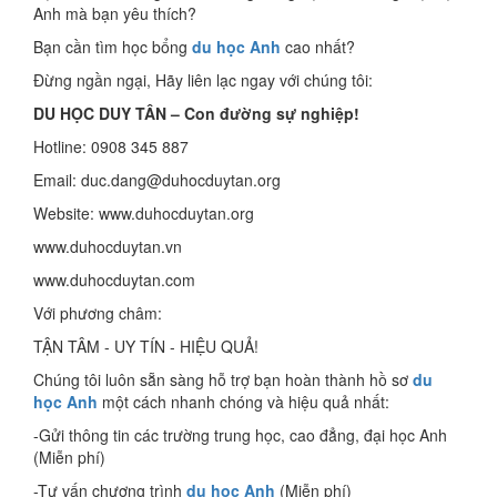
Anh mà bạn yêu thích?
Bạn cần tìm học bổng
du học Anh
cao nhất?
Đừng ngần ngại, Hãy liên lạc ngay với chúng tôi:
DU HỌC DUY TÂN – Con đường sự nghiệp!
Hotline: 0908 345 887
Email: duc.dang@duhocduytan.org
Website: www.duhocduytan.org
www.duhocduytan.vn
www.duhocduytan.com
Với phương châm:
TẬN TÂM - UY TÍN - HIỆU QUẢ!
Chúng tôi luôn sẵn sàng hỗ trợ bạn hoàn thành hồ sơ
du
học Anh
một cách nhanh chóng và hiệu quả nhất:
-Gửi thông tin các trường trung học, cao đẳng, đại học Anh
(Miễn phí)
-Tư vấn chương trình
du học Anh
(Miễn phí)