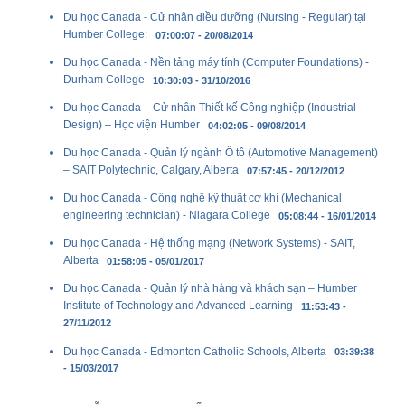
Du học Canada - Cử nhân điều dưỡng (Nursing - Regular) tại
Humber College:
07:00:07 - 20/08/2014
Du học Canada - Nền tảng máy tính (Computer Foundations) -
Durham College
10:30:03 - 31/10/2016
Du học Canada – Cử nhân Thiết kế Công nghiệp (Industrial
Design) – Học viện Humber
04:02:05 - 09/08/2014
Du học Canada - Quản lý ngành Ô tô (Automotive Management)
– SAIT Polytechnic, Calgary, Alberta
07:57:45 - 20/12/2012
Du học Canada - Công nghệ kỹ thuật cơ khí (Mechanical
engineering technician) - Niagara College
05:08:44 - 16/01/2014
Du học Canada - Hệ thống mạng (Network Systems) - SAIT,
Alberta
01:58:05 - 05/01/2017
Du học Canada - Quản lý nhà hàng và khách sạn – Humber
Institute of Technology and Advanced Learning
11:53:43 -
27/11/2012
Du học Canada - Edmonton Catholic Schools, Alberta
03:39:38
- 15/03/2017