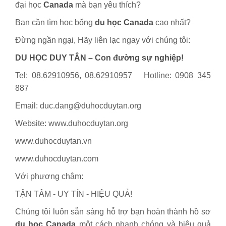
đại học
Canada
mà bạn yêu thích?
Bạn cần tìm học bổng
du học Canada
cao nhất?
Đừng ngần ngại, Hãy liên lạc ngay với chúng tôi:
DU HỌC DUY TÂN – Con đường sự nghiệp!
Tel: 08.62910956, 08.62910957 Hotline: 0908 345
887
Email: duc.dang@duhocduytan.org
Website: www.duhocduytan.org
www.duhocduytan.vn
www.duhocduytan.com
Với phương châm:
TẬN TÂM - UY TÍN - HIỆU QUẢ!
Chúng tôi luôn sẵn sàng hỗ trợ bạn hoàn thành hồ sơ
du học Canada
một cách nhanh chóng và hiệu quả