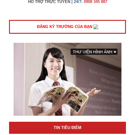
HỖ TRỢ TRỰC TUYẾN |
24/7:
0908 345 887
ĐĂNG KÝ TRƯỜNG CỦA BẠN
TIN TIÊU ĐIỂM