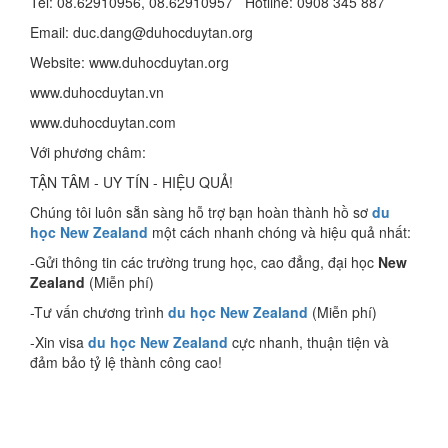
Tel: 08.62910956, 08.62910957 Hotline: 0908 345 887
Email: duc.dang@duhocduytan.org
Website: www.duhocduytan.org
www.duhocduytan.vn
www.duhocduytan.com
Với phương châm:
TẬN TÂM - UY TÍN - HIỆU QUẢ!
Chúng tôi luôn sẵn sàng hỗ trợ bạn hoàn thành hồ sơ
du
học New Zealand
một cách nhanh chóng và hiệu quả nhất:
-Gửi thông tin các trường trung học, cao đẳng, đại học
New
Zealand
(Miễn phí)
-Tư vấn chương trình
du học New Zealand
(Miễn phí)
-Xin visa
du học
New Zealand
cực nhanh, thuận tiện và
đảm bảo tỷ lệ thành công cao!