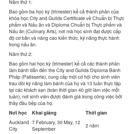
Năm thứ 1:
Bao gồm ba học kỳ (trimester) kể cả thành phần của
khóa học City and Guilds Certificate về Chuẩn bị Thực
phẩm và Nấu ăn và Diploma Chuẩn bị Thực phẩm và
Nấu ăn (Culinary Arts), nơi mà học sinh đạt được cấp
độ cơ bản và nâng cao kiến thức, kỹ năng thực hành
trong nấu ăn.
Năm thứ 2:
Bao gồm hai học kỳ (trimester) kể cả các thành phần
làm bánh dẫn đến the City and Guilds Diploma Bánh
Pháp (Patisserie), cung cấp một cơ hội cho sinh viên
trau dồi kỹ năng làm bánh của họ và 13 tuần thực tập
tại các khách sạn (toàn thời gian 40 giờ làm việc mỗi
tuần), nơi sinh viên được đánh giá trong công việc bởi
thầy đầu bếp của họ.
Nơi học
Khai giảng
Thời gian
Auckland
7 February, 30 May, 12
2 năm
City
September