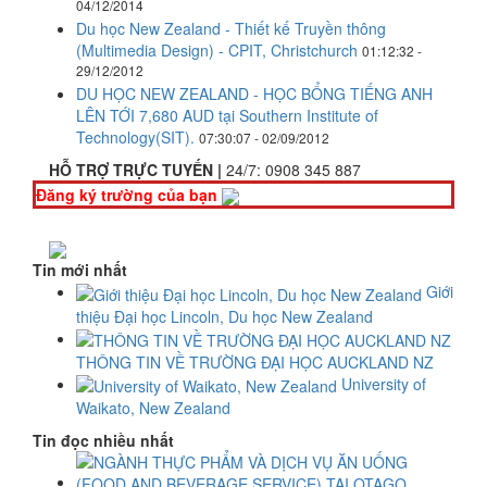
04/12/2014
Du học New Zealand - Thiết kế Truyền thông
(Multimedia Design) - CPIT, Christchurch
01:12:32 -
29/12/2012
DU HỌC NEW ZEALAND - HỌC BỔNG TIẾNG ANH
LÊN TỚI 7,680 AUD tại Southern Institute of
Technology(SIT).
07:30:07 - 02/09/2012
HỖ TRỢ TRỰC TUYẾN |
24/7:
0908 345 887
Đăng ký trường của bạn
Tin mới nhất
Giới
thiệu Đại học Lincoln, Du học New Zealand
THÔNG TIN VỀ TRƯỜNG ĐẠI HỌC AUCKLAND NZ
University of
Waikato, New Zealand
Tin đọc nhiều nhất