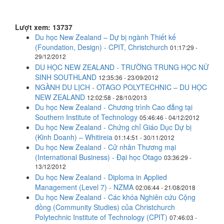
Lượt xem: 13737
Du học New Zealand – Dự bị ngành Thiết kế
(Foundation, Design) - CPIT, Christchurch
01:17:29 -
29/12/2012
DU HỌC NEW ZEALAND - TRƯỜNG TRUNG HỌC NỮ
SINH SOUTHLAND
12:35:36 - 23/09/2012
NGÀNH DU LỊCH - OTAGO POLYTECHNIC – DU HỌC
NEW ZEALAND
12:02:58 - 28/10/2013
Du học New Zealand - Chương trình Cao đẳng tại
Southern Institute of Technology
05:46:46 - 04/12/2012
Du học New Zealand - Chứng chỉ Giáo Dục Dự bị
(Kinh Doanh) – Whitireia
01:14:51 - 30/11/2012
Du học New Zealand - Cử nhân Thương mại
(International Business) - Đại học Otago
03:36:29 -
13/12/2012
Du học New Zealand - Diploma in Applied
Management (Level 7) - NZMA
02:06:44 - 21/08/2018
Du học New Zealand - Các khóa Nghiên cứu Cộng
đồng (Community Studies) của Christchurch
Polytechnic Institute of Technology (CPIT)
07:46:03 -