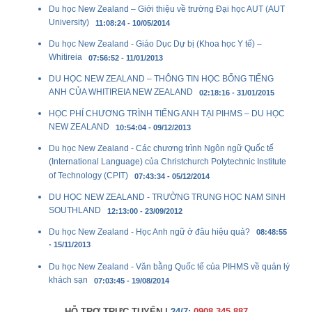
Du học New Zealand – Giới thiệu về trường Đại học AUT (AUT
University)
11:08:24 - 10/05/2014
Du học New Zealand - Giáo Dục Dự bị (Khoa học Y tế) –
Whitireia
07:56:52 - 11/01/2013
DU HỌC NEW ZEALAND – THÔNG TIN HỌC BỔNG TIẾNG
ANH CỦA WHITIREIA NEW ZEALAND
02:18:16 - 31/01/2015
HỌC PHÍ CHƯƠNG TRÌNH TIẾNG ANH TẠI PIHMS – DU HỌC
NEW ZEALAND
10:54:04 - 09/12/2013
Du học New Zealand - Các chương trình Ngôn ngữ Quốc tế
(International Language) của Christchurch Polytechnic Institute
of Technology (CPIT)
07:43:34 - 05/12/2014
DU HỌC NEW ZEALAND - TRƯỜNG TRUNG HỌC NAM SINH
SOUTHLAND
12:13:00 - 23/09/2012
Du học New Zealand - Học Anh ngữ ở đâu hiệu quả?
08:48:55
- 15/11/2013
Du học New Zealand - Văn bằng Quốc tế của PIHMS về quản lý
khách sạn
07:03:45 - 19/08/2014
HỖ TRỢ TRỰC TUYẾN |
24/7:
0908 345 887