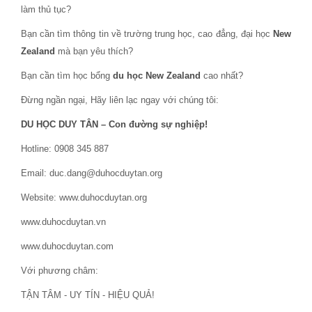
làm thủ tục?
Bạn cần tìm thông tin về trường trung học, cao đẳng, đại học
New
Zealand
mà bạn yêu thích?
Bạn cần tìm học bổng
du học New Zealand
cao nhất?
Đừng ngần ngại, Hãy liên lạc ngay với chúng tôi:
DU HỌC DUY TÂN – Con đường sự nghiệp!
Hotline: 0908 345 887
Email: duc.dang@duhocduytan.org
Website: www.duhocduytan.org
www.duhocduytan.vn
www.duhocduytan.com
Với phương châm:
TẬN TÂM - UY TÍN - HIỆU QUẢ!