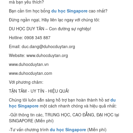
mà bạn yêu thích?
Bạn cần tìm học bổng
du học Singapore
cao nhất?
Đừng ngần ngại, Hãy liên lạc ngay với chúng tôi:
DU HỌC DUY TÂN – Con đường sự nghiệp!
Hotline: 0908 345 887
Email: duc.dang@duhocduytan.org
Website: www.duhocduytan.org
www.duhocduytan.vn
www.duhocduytan.com
Với phương châm:
TẬN TÂM - UY TÍN - HIỆU QUẢ!
Chúng tôi luôn sẵn sàng hỗ trợ bạn hoàn thành hồ sơ
du
học Singapore
một cách nhanh chóng và hiệu quả nhất:
-Gửi thông tin các, TRUNG HỌC, CAO ĐẲNG, ĐẠI HỌC tại
SINGAPORE (Miễn phí)
-Tư vấn chương trình
du học Singapore
(Miễn phí)