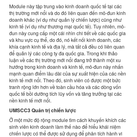
Module này tập trung vào kinh doanh quốc tế tại các
thị trường mới nổi và do đó liên quan đến mô-đun kinh
doanh khác (ví dụ như quản lý chiến lược) cũng như
kinh tế (ví dụ như thương mại quốc tế). Tuy nhiên, mô-
đun này cung cấp một cái nhìn chi tiết về các quốc gia
và khu vực cụ thể, do đó, nó kết nối kinh doanh, các
khía cạnh kinh tế và địa lý, mà tất cả đều có liên quan
để quản lý các công ty đa quốc gia. Trong khi thảo
luận về các thị trường mới nổi đang trở thành một xu
hướng trong kinh doanh và kinh tế, mô-đun này nhấn
mạnh quan điểm lâu dài của sự xuất hiện của các nền
kinh tế mới nổi. Theo đó, sinh viên có được một bức
tranh rộng lớn hơn về toàn cầu hóa và các dòng vốn
quốc tế bồi dưỡng tích lũy vốn và tăng trưởng tại các
nền kinh tế mới nổi.
UMSCC3 Quản trị chiến lược
Ở một mức độ rộng module tìm cách khuyến khích các
sinh viên kinh doanh làm thế nào để hiểu khái niệm
chiến lược có thể được sử dụng để phân tích hành vi