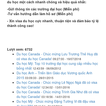
du h
ọ
c m
ộ
t cách n
hanh chóng và hiệ
u qu
ả
nh
ấ
t:
-G
ử
i thôn
g tin các trườ
ng
đạ
i h
ọ
c (
Miễ
n phí)
-T
ư
v
ấ
n
hướ
ng d
ẫ
n làm h
ồ
s
ơ
(Mi
ễ
n phí)
- Xin visa du học cực nhanh, thuận tiện và đảm bảo tỷ lệ
thành công cao!
Lượt xem: 6732
Du học Canada - Chúc mừng Lưu Trương Thế Huy đã
có visa du học Canada!
09:27:00 - 19/07/2018
Du học Mỹ: Top 10 trường đại học cung cấp nhiều học
bổng nhất
12:43:59 - 06/09/2012
Du học Anh – Triển lãm Giáo dục Vương quốc Anh
2015
03:09:33 - 28/01/2015
Du học Canada - Chúc mừng Lê Ngọc Ngà đã có visa
du học Canada!
12:34:02 - 13/01/2016
Du học Canada - Chúc mừng Trình Gia Như đã có visa
du học Canada!
03:18:56 - 14/01/2016
Du học Mỹ - Chúc mừng Đặng Tường Vi đã đậu visa