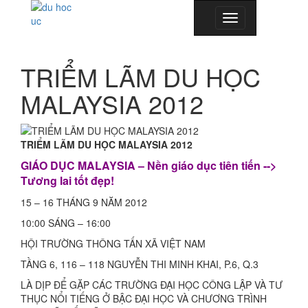
Toggle
navigation
TRIỂM LÃM DU HỌC
MALAYSIA 2012
TRIỂM LÃM DU HỌC MALAYSIA 2012
GIÁO DỤC MALAYSIA – Nền giáo dục tiên tiến -->
Tương lai tốt đẹp!
15 – 16 THÁNG 9 NĂM 2012
10:00 SÁNG – 16:00
HỘI TRƯỜNG THÔNG TẤN XÃ VIỆT NAM
TẦNG 6, 116 – 118 NGUYỄN THI MINH KHAI, P.6, Q.3
LÀ DỊP ĐỂ GẶP CÁC TRƯỜNG ĐẠI HỌC CÔNG LẬP VÀ TƯ
THỤC NỔI TIẾNG Ở BẬC ĐẠI HỌC VÀ CHƯƠNG TRÌNH