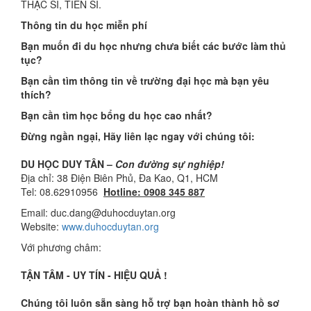
THẠC SĨ, TIẾN SĨ.
Thông tin du học miễn phí
Bạ
n mu
ố
n
đ
i du h
ọ
c nh
ư
ng ch
ư
a bi
ế
t các b
ướ
c làm th
ủ
t
ụ
c?
B
ạ
n c
ầ
n tìm thông tin v
ề
tr
ườ
ng
đạ
i h
ọ
c mà b
ạ
n yêu
thích?
Bạn cần tìm học bổng du học cao nhất?
Đừ
ng ng
ầ
n ng
ạ
i, Hãy liên l
ạ
c ngay v
ớ
i chúng tôi:
DU HỌC DUY TÂN –
Con đường sự nghiệp!
Địa chỉ: 38 Điện Biên Phủ, Đa Kao, Q1, HCM
Tel: 08.62910956
Hotline: 0908 345 887
Email: duc.dang@duhocduytan.org
Website:
www.duhocduytan.org
Với phương châm:
TẬ
N TÂM - UY TÍN - HI
Ệ
U QU
Ả
!
Chúng tôi luôn sẵ
n sàng h
ỗ
tr
ợ
b
ạ
n hoàn thành h
ồ
s
ơ