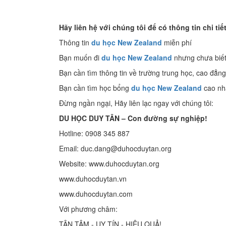
Hãy liên hệ với chúng tôi để có thông tin chi tiế
Thông tin
du học New Zealand
miễn phí
Bạn muốn đi
du học New Zealand
nhưng chưa biết
Bạn cần tìm thông tin về trường trung học, cao đẳng
Bạn cần tìm học bổng
du học New Zealand
cao nh
Đừng ngần ngại, Hãy liên lạc ngay với chúng tôi:
DU HỌC DUY TÂN – Con đường sự nghiệp!
Hotline: 0908 345 887
Email: duc.dang@duhocduytan.org
Website: www.duhocduytan.org
www.duhocduytan.vn
www.duhocduytan.com
Với phương châm:
TẬN TÂM - UY TÍN - HIỆU QUẢ!