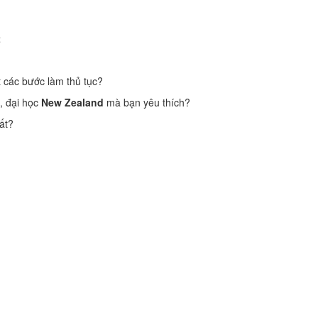
t
 các bước làm thủ tục?
, đại học
New Zealand
mà bạn yêu thích?
ất?