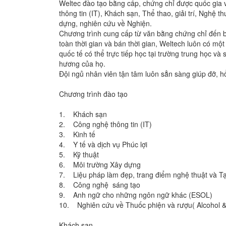
Weltec đào tạo bằng cấp, chứng chỉ được quốc gia 
thông tin (IT), Khách sạn, Thể thao, giải trí, Nghệ t
dựng, nghiên cứu về Nghiện.
Chương trình cung cấp từ văn bằng chứng chỉ đến b
toàn thời gian và bán thời gian, Weltech luôn có mộ
quốc tế có thể trực tiếp học tại trường trung học v
hương của họ.
Đội ngủ nhân viên tận tâm luôn sẳn sàng giúp đỡ, hổ 
Chương trình đào tạo
1. Khách sạn
2. Công nghệ thông tin (IT)
3. Kinh tế
4. Y tế và dịch vụ Phúc lợi
5. Kỹ thuật
6. Môi trường Xây dựng
7. Liệu pháp làm đẹp, trang điểm nghệ thuật và T
8. Công nghệ sáng tạo
9. Anh ngữ cho những ngôn ngữ khác (ESOL)
10. Nghiên cứu về Thuốc phiện và rượu( Alcohol &
Khách sạn