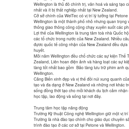
Wellington là thủ đô chính trị, văn hoá và sáng tạo 
nhất và ít bị thất nghiệp nhất tại New Zealand.
Cở sở chính của WelTec có vị trí lý tưởng tại Petone
Wellington là một thành phố nhỏ nhưng quan trọng v
thống giao thông công cộng chạy xuyên suốt các ph
Lợi thế của Wellington là trung tâm toà nhà Quốc h
các tổ chức trong nước của New Zealand. Nhiều câu
đựơc quốc tế công nhận của New Zealand đều dựa tr
huyết.
Mỗi năm Wellington đều chổ chức các sự kiện Thể 
Zealand, Liên hoan điện ảnh và hàng loạt các sự ki
tàng tốt nhất bao gồm Bảo tàng lưu trữ phim anh qu
Wellington.
Cảng Biển xinh đẹp và vị thế đồi núi xung quanh củ
tạo và đa dạng ở New Zealand và những nơi khác trê
sống đồng thời tạo cho mỗi khách du lịch cảm nhận 
học tập, lao động và sống tại nơi đây.
Trung tâm học tập năng động
Trường Kỹ thuật Công nghệ Wellington giữ một vị tr
Trường là nhà đào tạo chính cho giáo dục chuyên s
trình đào tạo ở các cơ sở tại Petone và Wellington.