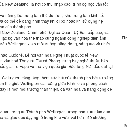
của New Zealand, là nơi có thu nhập cao, trình độ học vấn tốt
 và nằm giữa trung tâm thủ đô trong khu trung tâm kinh tế.
à có thể dễ dàng nhìn thấy khi đi bộ hoặc khi sử dụng hệ
ần của thành phố.
ội New Zealand, Chính phủ, Đại sứ Quán, Uỷ Ban cấp cao, và
Ti
 lạc bộ văn hoá thể thao cũng ngành công nghiệp điện ảnh
ên Wellington - tạo môi truờng năng động, sáng tạo và nhiệt
Thao Quốc tế, Lễ hội văn hoá Nghệ Thuật quốc tế New
ện văn hoá Thế giới. Tất cả Phòng trưng bày nghệ thuật, bảo
ốc gia, Te Papa và thư viện quốc gia, Bảo tàng NZ, đều đặt tại
a Wellington càng tăng thêm sức hút của thành phố bởi sự sáng
n thế giới. Wellington cân bằng giữa Kinh tế và phong cách
đây là một môi trường thân thiện, đa văn hoá và năng động để
í quan trọng tại Thành phố Wellington trong hơn 100 năm qua.
âu và giáo dục dạy nghề trong khu vực, với hơn 150 chương
Liê