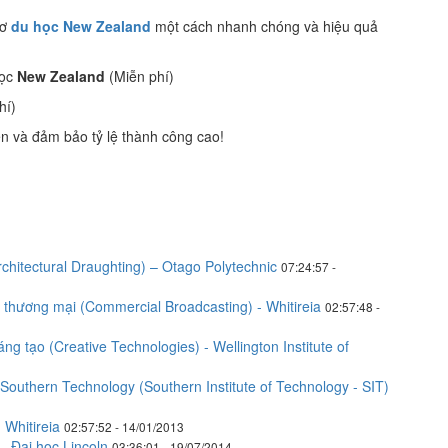
sơ
du học New Zealand
một cách nhanh chóng và hiệu quả
học
New Zealand
(Miễn phí)
hí)
n và đảm bảo tỷ lệ thành công cao!
chitectural Draughting) – Otago Polytechnic
07:24:57 -
 thương mại (Commercial Broadcasting) - Whitireia
02:57:48 -
tạo (Creative Technologies) - Wellington Institute of
Southern Technology (Southern Institute of Technology - SIT)
 Whitireia
02:57:52 - 14/01/2013
 Đại học Lincoln
03:36:01 - 19/07/2014