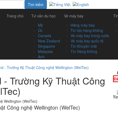
Trang chủ
Tư vấn du học
Vé máy bay
Ti
Mỹ
Hãng máy bay
Úc
Tin tức hàng không
Canada
Vé máy bay trong nước
New Zealand
Vé máy bay quốc tế
Singapore
Tin Khuyến mãi
Malaysia
Tin Hàng không
Anh
d - Trường Kỹ Thuật Công nghệ Wellington (WelTec)
 - Trường Kỹ Thuật Công
Đă
lTec)
Ti
ật Công nghệ Wellington (WelTec)