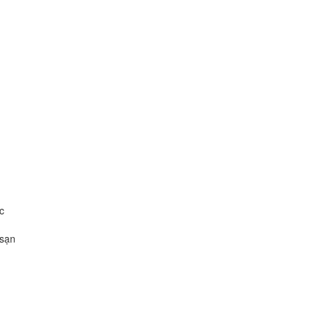
c
 sạn