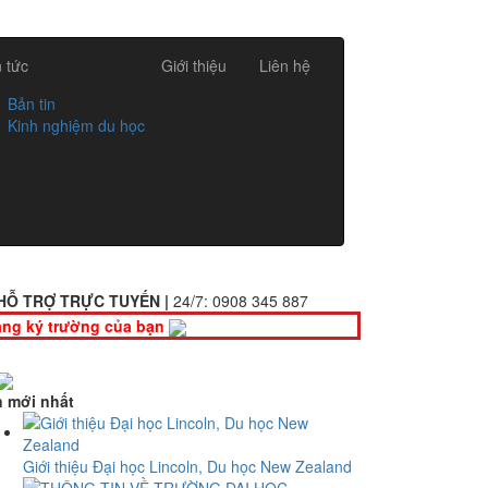
n tức
Giới thiệu
Liên hệ
Bản tin
Kinh nghiệm du học
HỖ TRỢ TRỰC TUYẾN |
24/7:
0908 345 887
ng ký trường của bạn
n mới nhất
Giới thiệu Đại học Lincoln, Du học New Zealand