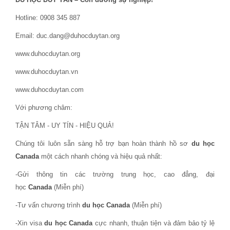
Hotline: 0908 345 887
Email: duc.dang@duhocduytan.org
www.duhocduytan.org
www.duhocduytan.vn
www.duhocduytan.com
Với phương châm:
TẬN TÂM - UY TÍN - HIỆU QUẢ!
Chúng tôi luôn sẵn sàng hỗ trợ bạn hoàn thành hồ sơ
du học
Canada
một cách nhanh chóng và hiệu quả nhất:
-Gửi thông tin các trường trung học, cao đẳng, đại
học
Canada
(Miễn phí)
-Tư vấn chương trình
du học Canada
(Miễn phí)
-Xin visa
du học Canada
cực nhanh, thuận tiện và đảm bảo tỷ lệ