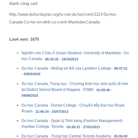
thành công cao!
http://www.duhocduytan.org/tu-van-du-hoc/xem/1113-Du-hoc-
Canada-Co-hoi-xin-dinh-cu-o-tinh-Manitoba-Canada-
Lượt xem: 1679
Nghiên cứu Châu Á (Asian Studies)- University of Manitoba - Du
học Canada
06:16:32 - 18/10/2013
Du học Canada - Những lợi thế của Lambton College
08:47:21
- 03/03/2016
Du học Canada, Trung học - Chương trình học sinh quốc tế mới
tại District School Board of Niagara - DSBN
01:09:46 -
04/06/2015
Du học Canada - Dorset College - Chuyển tiếp Đại học Royal
Roads
11:40:24 - 25/07/2013
Du học Canada - Quản lý Thời trang (Fashion Management) -
Humber College, Toronto
03:26:31 - 27/01/2013
Du học Canada - Trung học Central Toronto Academy
05:06:00