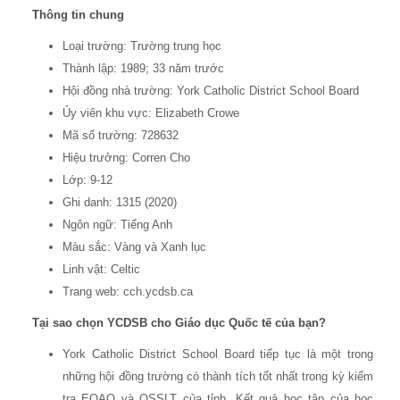
Thông tin chung
Loại trường: Trường trung học
Thành lập: 1989; 33 năm trước
Hội đồng nhà trường: York Catholic District School Board
Ủy viên khu vực: Elizabeth Crowe
Mã số trường: 728632
Hiệu trưởng: Corren Cho
Lớp: 9-12
Ghi danh: 1315 (2020)
Ngôn ngữ: Tiếng Anh
Màu sắc: Vàng và Xanh lục
Linh vật: Celtic
Trang web: cch.ycdsb.ca
Tại sao chọn YCDSB cho Giáo dục Quốc tế của bạn?
York Catholic District School Board tiếp tục là một trong
những hội đồng trường có thành tích tốt nhất trong kỳ kiểm
tra EQAO và OSSLT của tỉnh. Kết quả học tập của học