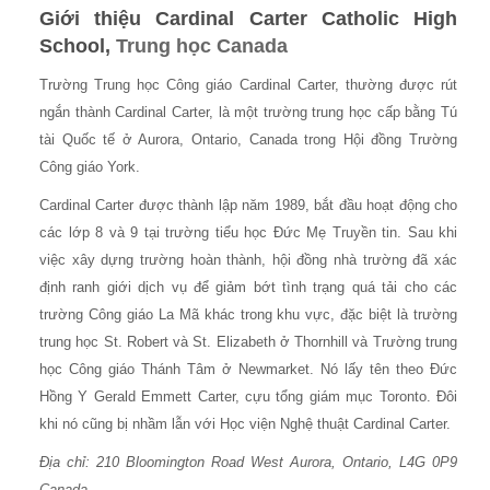
Giới thiệu
Cardinal Carter Catholic High
School
,
Trung học Canada
Trường Trung học Công giáo Cardinal Carter, thường được rút
ngắn thành Cardinal Carter, là một trường trung học cấp bằng Tú
tài Quốc tế ở Aurora, Ontario, Canada trong Hội đồng Trường
Công giáo York.
Cardinal Carter được thành lập năm 1989, bắt đầu hoạt động cho
các lớp 8 và 9 tại trường tiểu học Đức Mẹ Truyền tin. Sau khi
việc xây dựng trường hoàn thành, hội đồng nhà trường đã xác
định ranh giới dịch vụ để giảm bớt tình trạng quá tải cho các
trường Công giáo La Mã khác trong khu vực, đặc biệt là trường
trung học St. Robert và St. Elizabeth ở Thornhill và Trường trung
học Công giáo Thánh Tâm ở Newmarket. Nó lấy tên theo Đức
Hồng Y Gerald Emmett Carter, cựu tổng giám mục Toronto. Đôi
khi nó cũng bị nhầm lẫn với Học viện Nghệ thuật Cardinal Carter.
Địa chỉ:
210 Bloomington Road West
Aurora, Ontario, L4G 0P9
Canada