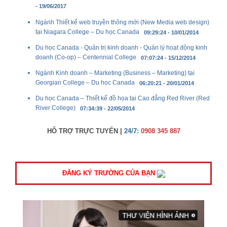
- 19/06/2017
Ngành Thiết kế web truyền thông mới (New Media web design)
tại Niagara College – Du học Canada
09:29:24 - 10/01/2014
Du học Canada - Quản trị kinh doanh - Quản lý hoạt động kinh
doanh (Co-op) – Centennial College
07:07:24 - 15/12/2014
Ngành Kinh doanh – Marketing (Business – Marketing) tại
Georgian College – Du học Canada
06:20:21 - 20/01/2014
Du học Canada – Thiết kế đồ họa tại Cao đẳng Red River (Red
River College)
07:34:39 - 22/05/2014
HỖ TRỢ TRỰC TUYẾN |
24/7:
0908 345 887
ĐĂNG KÝ TRƯỜNG CỦA BẠN