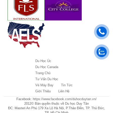
Du Học Úc
Du Học Canada
Trang Chủ
Tư Vấn Du Học
Vé Máy Bay
Tin Tức
Giới Thiệu
Liên Hệ
Facebook:
https://www.facebook.com/duhocduytan.vn/
2012© Bản quyền thuộc về Du học Duy Tân
ĐC: Masteri An Phú 179 Xa Lộ Hà Nội, P.Thảo Điền, TP. Thủ Đức,
TP. Hồ Chi Minh