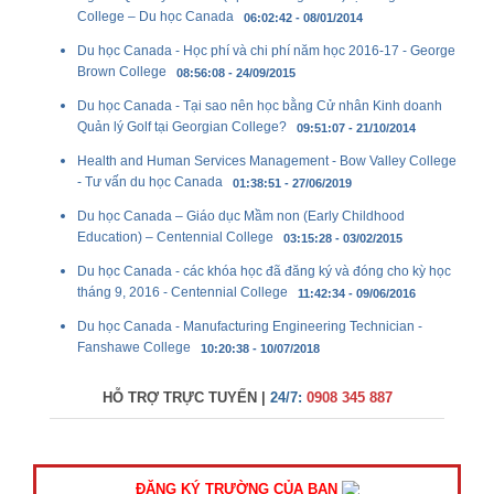
College – Du học Canada
06:02:42 - 08/01/2014
Du học Canada - Học phí và chi phí năm học 2016-17 - George
Brown College
08:56:08 - 24/09/2015
Du học Canada - Tại sao nên học bằng Cử nhân Kinh doanh
Quản lý Golf tại Georgian College?
09:51:07 - 21/10/2014
Health and Human Services Management - Bow Valley College
- Tư vấn du học Canada
01:38:51 - 27/06/2019
Du học Canada – Giáo dục Mầm non (Early Childhood
Education) – Centennial College
03:15:28 - 03/02/2015
Du học Canada - các khóa học đã đăng ký và đóng cho kỳ học
tháng 9, 2016 - Centennial College
11:42:34 - 09/06/2016
Du học Canada - Manufacturing Engineering Technician -
Fanshawe College
10:20:38 - 10/07/2018
HỖ TRỢ TRỰC TUYẾN |
24/7:
0908 345 887
ĐĂNG KÝ TRƯỜNG CỦA BẠN