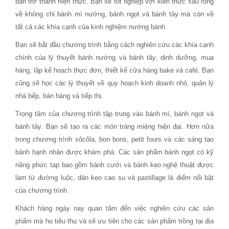
bạn trở thành hiện thực. Bạn sẽ tốt nghiệp với kiến ​​thức sâu rộng
về không chỉ bánh mì nướng, bánh ngọt và bánh tây mà còn về
tất cả các khía cạnh của kinh nghiệm nướng bánh.
Bạn sẽ bắt đầu chương trình bằng cách nghiên cứu các khía cạnh
chính của lý thuyết bánh nướng và bánh tây, dinh dưỡng, mua
hàng, lập kế hoạch thực đơn, thiết kế cửa hàng bake và café. Bạn
cũng sẽ học các lý thuyết về quy hoạch kinh doanh nhỏ, quản lý
nhà bếp, bán hàng và tiếp thị.
Trọng tâm của chương trình tập trung vào bánh mì, bánh ngọt và
bánh tây. Bạn sẽ tạo ra các món tráng miệng hiện đại. Hơn nữa
trong chương trình sôcôla, bon bons, petit fours và các sáng tạo
bánh hạnh nhân được khám phá. Các sản phẩm bánh ngọt có kỹ
năng phức tạp bao gồm bánh cưới và bánh kẹo nghệ thuật được
làm từ đường luộc, dán kẹo cao su và pastillage là điểm nổi bật
của chương trình.
Khách hàng ngày nay quan tâm đến việc nghiên cứu các sản
phẩm mà họ tiêu thụ và sẽ ưu tiên cho các sản phẩm trồng tại địa