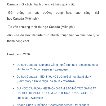
Canada
một cách nhanh chóng và hiệu quả nhất:
-Gửi thông tin các trường trung học, cao đẳng, đại
học
Canada
(Miễn phí)
-Tư vấn chương trình
du học Canada
(Miễn phí)
-Xin visa
du học Canada
cực nhanh, thuận tiện và đảm bảo tỷ lệ
thành công cao!
Lượt xem: 2196
Du học Canada - Diploma Công nghệ sinh học (Biotechnology)
- Mohawk College
04:56:18 - 22/06/2015
Du học Canada – Giới thiệu về trường Đại học Saint Mary
(Saint Mary s University)
09:39:13 - 07/05/2014
DU HỌC CANADA - HỆ THỐNG ĐẢM BẢO HỖ TRỢ SẮP ĐẶT
ĐẠI HỌC (uPASS) - COLUMBIA INTERNATIONAL COLLEGE
10:10:36 - 27/01/2014
Ngành Quản lý thể thao (Sport Management) tại Niagara