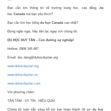
Bạn cần tìm thông tin về trường trung học, cao đẳng, đại
học
Canada
mà bạn yêu thích?
Bạn cần tìm học bổng
du học Canada
cao nhất?
Đừng ngần ngại, Hãy liên lạc ngay với chúng tôi:
DU HỌC DUY TÂN – Con đường sự nghiệp!
Hotline: 0908 345 887
Email: duc.dang@duhocduytan.org
www.duhocduytan.org
www.duhocduytan.vn
www.duhocduytan.com
Với phương châm:
TẬN TÂM - UY TÍN - HIỆU QUẢ!
Chúng tôi luôn sẵn sàng hỗ trợ bạn hoàn thành hồ sơ
du học