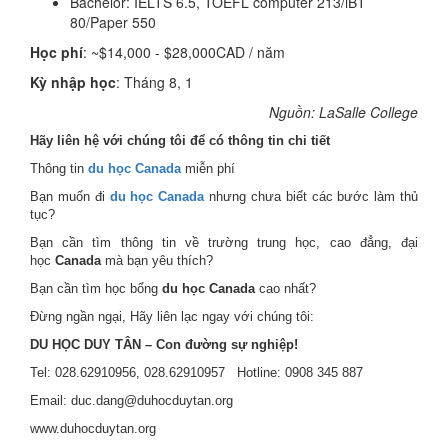
Bachelor: IELTS 6.5, TOEFL computer 213/iBT
80/Paper 550
Học phí
: ~$14,000 - $28,000CAD / năm
Kỳ nhập học
: Tháng 8, 1
Nguồn: LaSalle College
Hãy liên hệ với chúng tôi để có thông tin chi tiết
Thông tin
du học Canada
miễn phí
Bạn muốn đi
du học Canada
nhưng chưa biết các bước làm thủ
tục?
Bạn cần tìm thông tin về trường trung học, cao đẳng, đại
học
Canada
mà bạn yêu thích?
Bạn cần tìm học bổng
du học Canada
cao nhất?
Đừng ngần ngại, Hãy liên lạc ngay với chúng tôi:
DU HỌC DUY TÂN – Con đường sự nghiệp!
Tel: 028.62910956, 028.62910957 Hotline: 0908 345 887
Email: duc.dang@duhocduytan.org
www.duhocduytan.org