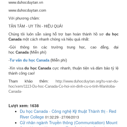
www.duhocduytan.vn
www.duhocduytan.com
Với phương châm:
TẬN TÂM - UY TÍN - HIỆU QUẢ!
Chúng tôi luôn sẵn sàng hỗ trợ bạn hoàn thành hồ sơ
du học
Canada
một cách nhanh chóng và hiệu quả nhất:
-Gửi thông tin các trường trung học, cao đẳng, đại
học
Canada
(Miễn phí)
-
Tư vấn du học Canada
(Miễn phí)
-Xin visa
du học Canada
cực nhanh, thuận tiện và đảm bảo tỷ lệ
thành công cao!
Tham khảo thêm:
http://www.duhocduytan.org/tu-van-du-
hoc/xem/1113-Du-hoc-Canada-Co-hoi-xin-dinh-cu-o-tinh-Manitoba-
Canada-
Lượt xem: 1638
Du học Canada - Công nghệ Kỹ thuật Thành thị - Red
River College
01:32:29 - 27/06/2013
Cử nhân ngành Truyền thông (Communication) Mount