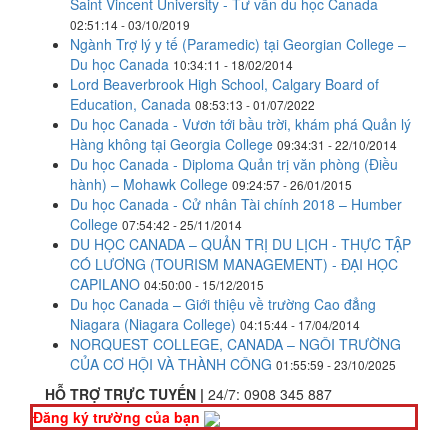
Saint Vincent University - Tư vấn du học Canada
02:51:14 - 03/10/2019
Ngành Trợ lý y tế (Paramedic) tại Georgian College –
Du học Canada
10:34:11 - 18/02/2014
Lord Beaverbrook High School, Calgary Board of
Education, Canada
08:53:13 - 01/07/2022
Du học Canada - Vươn tới bầu trời, khám phá Quản lý
Hàng không tại Georgia College
09:34:31 - 22/10/2014
Du học Canada - Diploma Quản trị văn phòng (Điều
hành) – Mohawk College
09:24:57 - 26/01/2015
Du học Canada - Cử nhân Tài chính 2018 – Humber
College
07:54:42 - 25/11/2014
DU HỌC CANADA – QUẢN TRỊ DU LỊCH - THỰC TẬP
CÓ LƯƠNG (TOURISM MANAGEMENT) - ĐẠI HỌC
CAPILANO
04:50:00 - 15/12/2015
Du học Canada – Giới thiệu về trường Cao đẳng
Niagara (Niagara College)
04:15:44 - 17/04/2014
NORQUEST COLLEGE, CANADA – NGÔI TRƯỜNG
CỦA CƠ HỘI VÀ THÀNH CÔNG
01:55:59 - 23/10/2025
HỖ TRỢ TRỰC TUYẾN |
24/7:
0908 345 887
Đăng ký trường của bạn