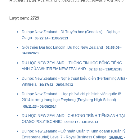
HUONG-DAN-HO-SO-XIN-VISA-DU-HOC-NEW-ZEALAND
Lượt xem: 2729
Du học New Zealand - Di Truyền học (Genetics) – Đại học
Otago
05:22:14 - 11/05/2013
Giới thiệu Đại học Lincoln, Du học New Zealand
02:55:09 -
04/08/2023
DU HỌC NEW ZEALAND – THÔNG TIN HỌC BỔNG TIẾNG
ANH CỦA WHITIREIA NEW ZEALAND
02:18:16 - 31/01/2015
Du học New Zealand - Nghệ thuật biểu diễn (Performing Arts) -
Whitireia
10:17:43 - 20/01/2013
Du học New Zealand – Học phí và chi phí sinh viên quốc tế
2014 trường trung học Freyberg (Freyberg High School)
05:11:23 - 05/05/2014
DU HỌC NEW ZEALAND - CHƯƠNG TRÌNH TIẾNG ANH TẠI
OTAGO POLYTECHNIC
09:56:17 - 13/10/2013
Du học New Zealand - Cử nhân Quản trị Kinh doanh (Quản lý
Entrepreneurial) Level 7 - Royal Business College
10:59:51 -