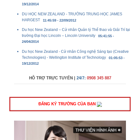
19/12/2014
DU HỌC NEW ZEALAND - TRƯỜNG TRUNG HỌC JAMES
HARGEST
11:45:59 - 22/09/2012
Du học New Zealand – Cử nhân Quản lý Thể thao và Giải Trí tại
trường Đại học Lincoln – Lincoln University
05:41:55 -
24/04/2014
Du học New Zealand - Cử nhân Công nghệ Sáng tạo (Creative
Technologies) - Wellington Institute of Technology
01:05:53 -
19/12/2012
HỖ TRỢ TRỰC TUYẾN |
24/7:
0908 345 887
ĐĂNG KÝ TRƯỜNG CỦA BẠN