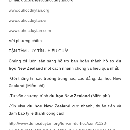
Email: duc.dang@duhocduytan.org
www.duhocduytan.org
www.duhocduytan.vn
www.duhocduytan.com
Với phương châm:
TẬN TÂM - UY TÍN - HIỆU QUẢ!
Chúng tôi luôn sẵn sàng hỗ trợ bạn hoàn thành hồ sơ
du
học New Zealand
một cách nhanh chóng và hiệu quả nhất:
-Gửi thông tin các trường trung học, cao đẳng, đại học
New
Zealand
(Miễn phí)
-Tư vấn chương trình
du học New Zealand
(Miễn phí)
-Xin visa
du học
New Zealand
cực nhanh, thuận tiện và
đảm bảo tỷ lệ thành công cao!
http://www.duhocduytan.org/tu-van-du-hoc/xem/1123-